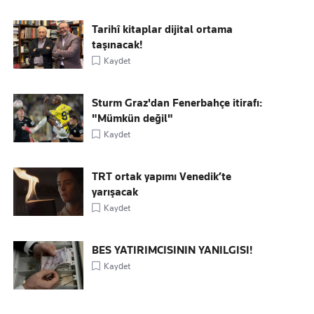
Tarihî kitaplar dijital ortama
taşınacak!
Kaydet
Sturm Graz'dan Fenerbahçe itirafı:
"Mümkün değil"
Kaydet
TRT ortak yapımı Venedik’te
yarışacak
Kaydet
BES YATIRIMCISININ YANILGISI!
Kaydet