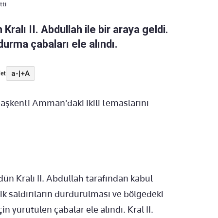
tti
ralı II. Abdullah ile bir araya geldi.
rma çabaları ele alındı.
a-
|
+A
et
aşkenti Amman'daki ikili temaslarını
ün Kralı II. Abdullah tarafından kabul
ik saldırıların durdurulması ve bölgedeki
 yürütülen çabalar ele alındı. Kral II.