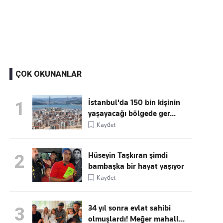
Kaçırmayın
Ücretsiz üye olun, gündemi
şekillendiren gelişmeleri önce siz duyun
ÇOK OKUNANLAR
İstanbul'da 150 bin kişinin
1
yaşayacağı bölgede ger...
Kaydet
Hüseyin Taşkıran şimdi
2
bambaşka bir hayat yaşıyor
Kaydet
34 yıl sonra evlat sahibi
3
olmuşlardı! Meğer mahall...