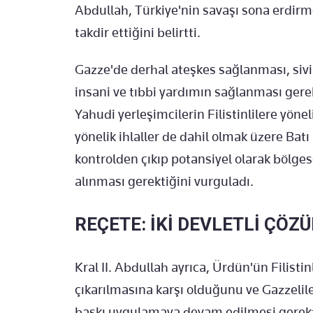
Abdullah, Türkiye'nin savaşı sona erdirm
takdir ettiğini belirtti.
Gazze'de derhal ateşkes sağlanması, sivil
insani ve tıbbi yardımın sağlanması gerekt
Yahudi yerleşimcilerin Filistinlilere yöne
yönelik ihlaller de dahil olmak üzere Bat
kontrolden çıkıp potansiyel olarak bölg
alınması gerektiğini vurguladı.
REÇETE: İKİ DEVLETLİ ÇÖZ
Kral II. Abdullah ayrıca, Ürdün'ün Filistin
çıkarılmasına karşı olduğunu ve Gazzelil
baskı uygulamaya devam edilmesi gerektiğ