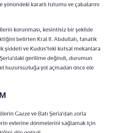
e yönündeki kararlı tutumu ve çabalarını
lerin korunması, kesintisiz bir şekilde
iğini belirten Kral II. Abdullah, fanatik
lik şiddeti ve Kudüs'teki kutsal mekanlara
ı Şeria'daki gerilime değindi, durumun
esel huzursuzluğa yol açmadan önce ele
ÜM
lilerin Gazze ve Batı Şeria'dan zorla
erin evlerine dönmelerini sağlamak için
ini dile getirdi.