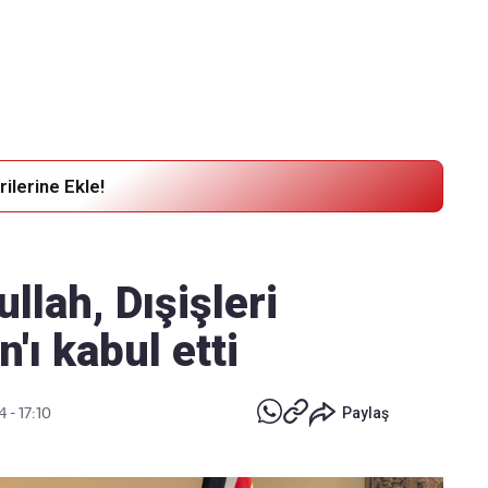
Haber Verin
Editör masamıza bilgi ve materyal
göndermek için
tıklayın
ilerine Ekle!
ullah, Dışişleri
'ı kabul etti
 - 17:10
Paylaş