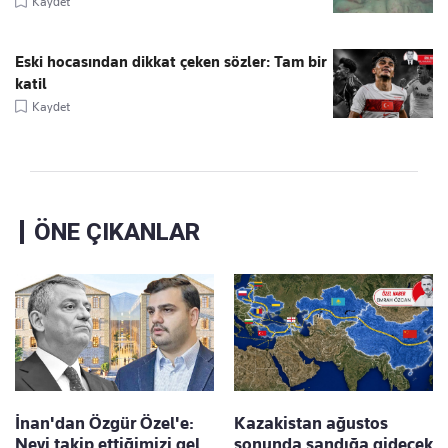
Kaydet
Eski hocasından dikkat çeken sözler: Tam bir
katil
Kaydet
ÖNE ÇIKANLAR
İnan'dan Özgür Özel'e:
Kazakistan ağustos
Neyi takip ettiğimizi gel
sonunda sandığa gidecek