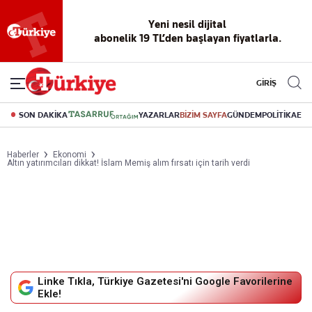
Reklamsız
56 yıllık
Akıllı haber
Eski gazeteleri
Yazarlarla
okuma
dijital arşiv
asistanı
indirme
canlı soru
deneyimi
cevap
GİRİŞ
SON DAKİKA
YAZARLAR
BİZİM SAYFA
GÜNDEM
POLİTİKA
EK
Haberler
Ekonomi
Altın yatırımcıları dikkat! İslam Memiş alım fırsatı için tarih verdi
Linke Tıkla, Türkiye Gazetesi'ni Google Favorilerine
Ekle!