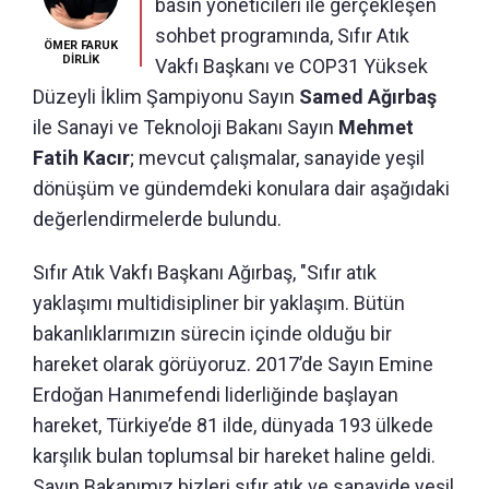
basın yöneticileri ile gerçekleşen
sohbet programında, Sıfır Atık
ÖMER FARUK
DİRLİK
Vakfı Başkanı ve COP31 Yüksek
Düzeyli İklim Şampiyonu Sayın
Samed Ağırbaş
ile Sanayi ve Teknoloji Bakanı Sayın
Mehmet
Fatih Kacır
; mevcut çalışmalar, sanayide yeşil
dönüşüm ve gündemdeki konulara dair aşağıdaki
değerlendirmelerde bulundu.
Sıfır Atık Vakfı Başkanı Ağırbaş, "Sıfır atık
yaklaşımı multidisipliner bir yaklaşım. Bütün
bakanlıklarımızın sürecin içinde olduğu bir
hareket olarak görüyoruz. 2017’de Sayın Emine
Erdoğan Hanımefendi liderliğinde başlayan
hareket, Türkiye’de 81 ilde, dünyada 193 ülkede
karşılık bulan toplumsal bir hareket haline geldi.
Sayın Bakanımız bizleri sıfır atık ve sanayide yeşil