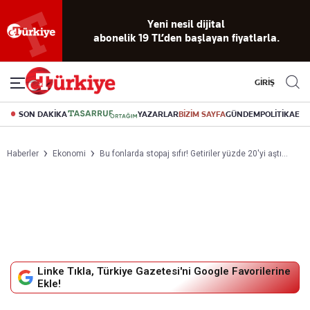
Yeni nesil dijital
abonelik 19 TL’den başlayan fiyatlarla.
GİRİŞ
SON DAKİKA
YAZARLAR
BİZİM SAYFA
GÜNDEM
POLİTİKA
EK
Haberler
Ekonomi
Bu fonlarda stopaj sıfır! Getiriler yüzde 20'yi aştı...
Linke Tıkla, Türkiye Gazetesi'ni Google Favorilerine
Ekle!