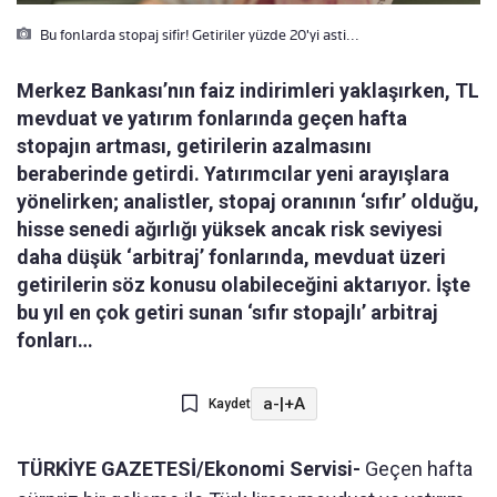
Bu fonlarda stopaj sifir! Getiriler yüzde 20'yi asti...
Merkez Bankası’nın faiz indirimleri yaklaşırken, TL
mevduat ve yatırım fonlarında geçen hafta
stopajın artması, getirilerin azalmasını
beraberinde getirdi. Yatırımcılar yeni arayışlara
yönelirken; analistler, stopaj oranının ‘sıfır’ olduğu,
hisse senedi ağırlığı yüksek ancak risk seviyesi
daha düşük ‘arbitraj’ fonlarında, mevduat üzeri
getirilerin söz konusu olabileceğini aktarıyor. İşte
bu yıl en çok getiri sunan ‘sıfır stopajlı’ arbitraj
fonları…
a-
|
+A
Kaydet
TÜRKİYE GAZETESİ/Ekonomi Servisi-
Geçen hafta