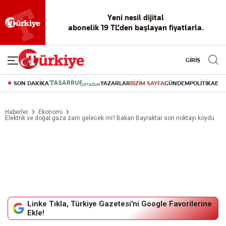
Yeni nesil dijital
abonelik 19 TL’den başlayan fiyatlarla.
GİRİŞ
SON DAKİKA
YAZARLAR
BİZİM SAYFA
GÜNDEM
POLİTİKA
EK
Haberler
Ekonomi
Elektrik ve doğal gaza zam gelecek mi? Bakan Bayraktar son noktayı koydu
Linke Tıkla, Türkiye Gazetesi'ni Google Favorilerine
Ekle!