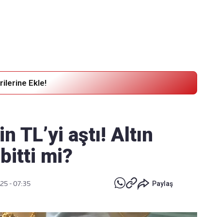
Haber Verin
Editör masamıza bilgi ve materyal
göndermek için
tıklayın
ilerine Ekle!
n TL’yi aştı! Altın
bitti mi?
025 - 07:35
Paylaş