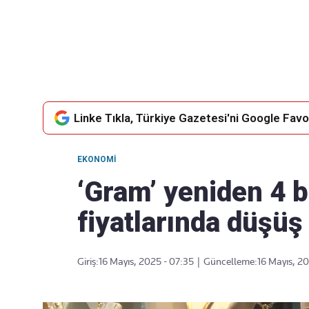
Takip Edin
Favori mecralarınızda haber
akışımıza ulaşın
Linke Tıkla, Türkiye Gazetesi'ni Google Favor
EKONOMI
‘Gram’ yeniden 4 bi
fiyatlarında düşüş 
Giriş:
16 Mayıs, 2025 - 07:35
|
Güncelleme:
16 Mayıs, 2