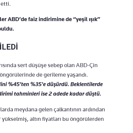
etti.
r ABD’de faiz indirimine de “yeşil ışık”
buldu.
İLEDİ
yarısında sert düşüşe sebep olan ABD-Çin
 öngörülerinde de gerileme yaşandı.
ini %45’ten %35'e düşürdü. Beklentilerde
ndirimi tahminleri ise 2 adede kadar düştü.
asalarda meydana gelen çalkantının ardından
 yükselmiş, altın fiyatları bu öngörülerden