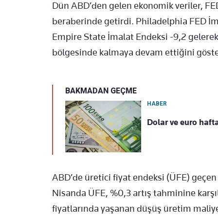
Dün ABD’den gelen ekonomik veriler, FED’
beraberinde getirdi. Philadelphia FED İ
Empire State İmalat Endeksi -9,2 gelerek
bölgesinde kalmaya devam ettiğini göste
BAKMADAN GEÇME
HABER
Dolar ve euro hafta
ABD’de üretici fiyat endeksi (ÜFE) geçen 
Nisanda ÜFE, %0,3 artış tahminine karşıl
fiyatlarında yaşanan düşüş üretim maliye