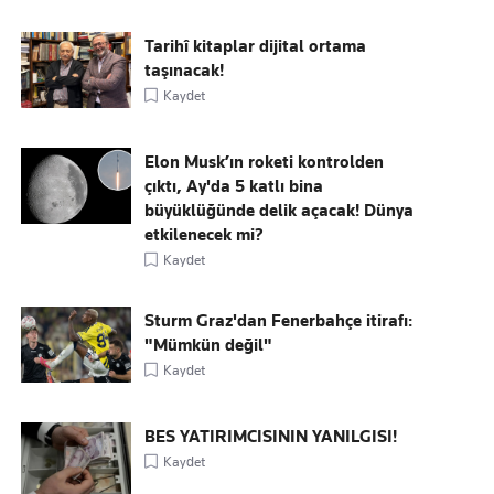
Tarihî kitaplar dijital ortama
taşınacak!
Kaydet
Elon Musk’ın roketi kontrolden
çıktı, Ay'da 5 katlı bina
büyüklüğünde delik açacak! Dünya
etkilenecek mi?
Kaydet
Sturm Graz'dan Fenerbahçe itirafı:
"Mümkün değil"
Kaydet
BES YATIRIMCISININ YANILGISI!
Kaydet