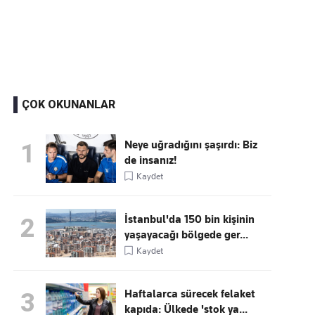
Kaçırmayın
Ücretsiz üye olun, gündemi
şekillendiren gelişmeleri önce siz duyun
ÇOK OKUNANLAR
Neye uğradığını şaşırdı: Biz
1
de insanız!
Kaydet
İstanbul'da 150 bin kişinin
2
yaşayacağı bölgede ger...
Kaydet
Haftalarca sürecek felaket
3
kapıda: Ülkede 'stok ya...