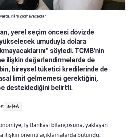
yardi: Kârli çikmayacaklar
an, yerel seçim öncesi dövizde
r yükselecek umuduyla dolara
çıkmayacaklarını" söyledi. TCMB'nin
e ilişkin değerlendirmelerde de
in, bireysel tüketici kredilerinde de
yasal limit gelmemesi gerektiğini,
e desteklediğini belirtti.
a-
|
+A
et
onomiye, İş Bankası bilançosuna, yaklaşan
a ilişkin önemli açıklamalarda bulundu.