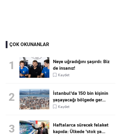
Kaçırmayın
Ücretsiz üye olun, gündemi
şekillendiren gelişmeleri önce siz duyun
ÇOK OKUNANLAR
Neye uğradığını şaşırdı: Biz
1
de insanız!
Kaydet
İstanbul'da 150 bin kişinin
2
yaşayacağı bölgede ger...
Kaydet
Haftalarca sürecek felaket
3
kapıda: Ülkede 'stok ya...