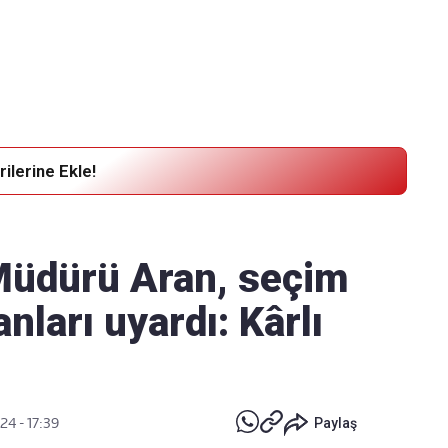
Haber Verin
Editör masamıza bilgi ve materyal
göndermek için
tıklayın
ilerine Ekle!
Müdürü Aran, seçim
nları uyardı: Kârlı
24 - 17:39
Paylaş