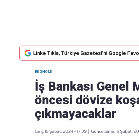
Takip Edin
Favori mecralarınızda haber
akışımıza ulaşın
Linke Tıkla, Türkiye Gazetesi'ni Google Favor
EKONOMI
İş Bankası Genel 
öncesi dövize koşa
çıkmayacaklar
Giriş:
15 Şubat, 2024 - 17:39
|
Güncelleme:
15 Şubat, 20