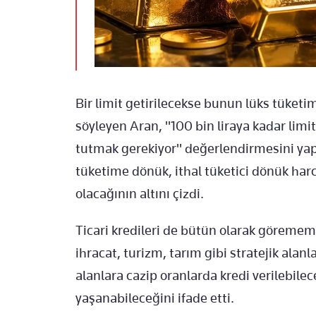
Bir limit getirilecekse bunun lüks tüketim
söyleyen Aran, "100 bin liraya kadar limit
tutmak gerekiyor" değerlendirmesini yaptı
tüketime dönük, ithal tüketici dönük har
olacağının altını çizdi.
Ticari kredileri de bütün olarak göremem
ihracat, turizm, tarım gibi stratejik alanl
alanlara cazip oranlarda kredi verilebilec
yaşanabileceğini ifade etti.