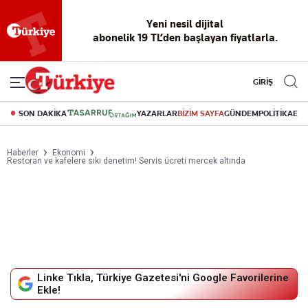
Yeni nesil dijital
abonelik 19 TL’den başlayan fiyatlarla.
GİRİŞ
SON DAKİKA
YAZARLAR
BİZİM SAYFA
GÜNDEM
POLİTİKA
EK
Haberler
Ekonomi
Restoran ve kafelere sıkı denetim! Servis ücreti mercek altında
Linke Tıkla, Türkiye Gazetesi'ni Google Favorilerine
Ekle!