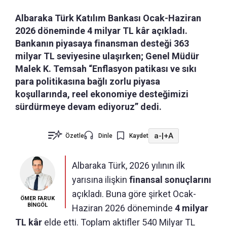
Albaraka Türk Katılım Bankası Ocak-Haziran
2026 döneminde 4 milyar TL kâr açıkladı.
Bankanın piyasaya finansman desteği 363
milyar TL seviyesine ulaşırken; Genel Müdür
Malek K. Temsah “Enflasyon patikası ve sıkı
para politikasına bağlı zorlu piyasa
koşullarında, reel ekonomiye desteğimizi
sürdürmeye devam ediyoruz” dedi.
a-
|
+A
Özetle
Dinle
Kaydet
Albaraka Türk, 2026 yılının ilk
yarısına ilişkin
finansal sonuçlarını
açıkladı. Buna göre şirket Ocak-
ÖMER FARUK
BİNGÖL
Haziran 2026 döneminde
4 milyar
TL kâr
elde etti. Toplam aktifler 540 Milyar TL