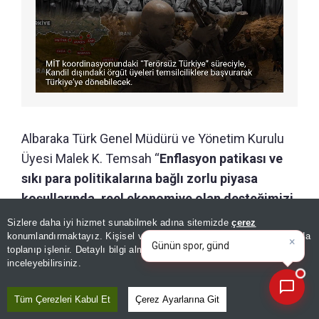
Albaraka Türk Genel Müdürü ve Yönetim Kurulu
Üyesi Malek K. Temsah “
Enflasyon patikası ve
sıkı para politikalarına bağlı zorlu piyasa
koşullarında, reel ekonomiye olan desteğimizi
×
sürdürmeye devam ediyoruz. 2026’nın ilk altı
Günün spor, gündem ve
Sizlere daha iyi hizmet sunabilmek adına sitemizde
çerez
ekonomi gelişmelerini analiz
konumlandırmaktayız. Kişisel verileriniz, KVKK ve GDPR kapsamında
ayında nakdi finansman hacmimizdeki ivme,
edin
toplanıp işlenir. Detaylı bilgi almak için
Aydınlatma Metnimizi
📰
bankacılık ortalamasının üzerinde seyretti.
Son 30 güne ait haberleri, spor gelişmelerini veya yazar yazılarını sorgulayabilirsiniz.
inceleyebilirsiniz.
2025 yıl sonuna kıyasla nakdi finansman
desteği hacmimizi %20 artırarak 284,3 milyar
Tüm Çerezleri Kabul Et
Çerez Ayarlarına Git
TL seviyesine çıkardık”
dedi.