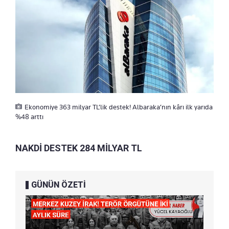
Ekonomiye 363 milyar TL’lik destek! Albaraka’nın kârı ilk yarıda
%48 arttı
NAKDİ DESTEK 284 MİLYAR TL
GÜNÜN ÖZETİ