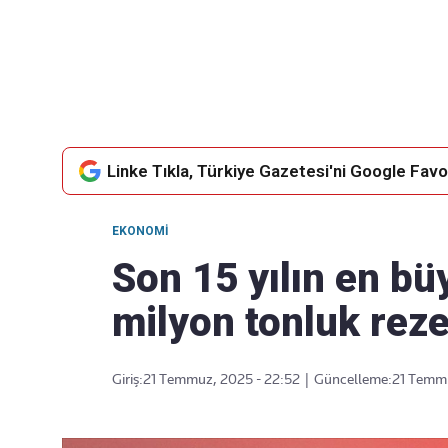
Takip Edin
Favori mecralarınızda haber
akışımıza ulaşın
Linke Tıkla, Türkiye Gazetesi'ni Google Favor
EKONOMI
Son 15 yılın en bü
milyon tonluk rez
Giriş:
21 Temmuz, 2025 - 22:52
|
Güncelleme:
21 Temmu