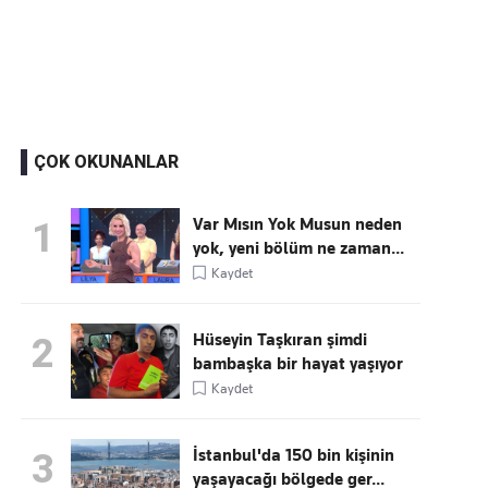
Kaçırmayın
Ücretsiz üye olun, gündemi
şekillendiren gelişmeleri önce siz duyun
ÇOK OKUNANLAR
Var Mısın Yok Musun neden
1
yok, yeni bölüm ne zaman...
Kaydet
Hüseyin Taşkıran şimdi
2
bambaşka bir hayat yaşıyor
Kaydet
İstanbul'da 150 bin kişinin
3
yaşayacağı bölgede ger...