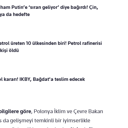
am Putin’e ‘sıran geliyor’ diye bağırdı! Çin,
lya da hedefte
rol üreten 10 ülkesinden biri! Petrol rafinerisi
 kişi öldü
rol kararı! IKBY, Bağdat'a teslim edecek
ilgilere göre
, Polonya İklim ve Çevre Bakan
 da gelişmeyi temkinli bir iyimserlikle