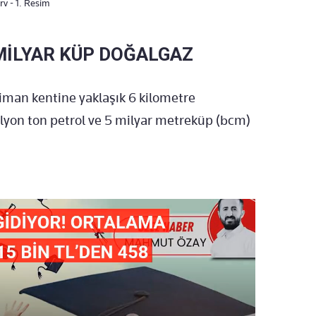
rv - 1. Resim
 MİLYAR KÜP DOĞALGAZ
liman kentine yaklaşık 6 kilometre
lyon ton petrol ve 5 milyar metreküp (bcm)