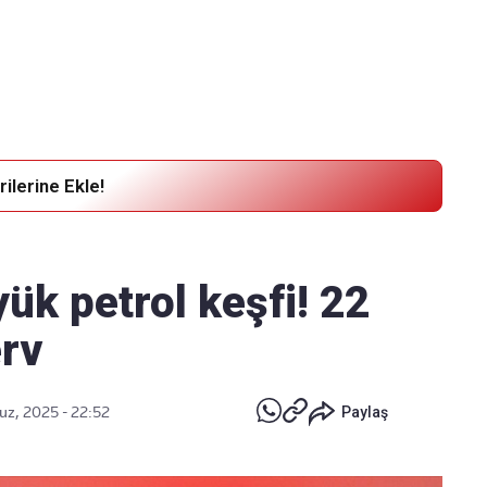
Haber Verin
Editör masamıza bilgi ve materyal
göndermek için
tıklayın
ilerine Ekle!
yük petrol keşfi! 22
erv
z, 2025 - 22:52
Paylaş