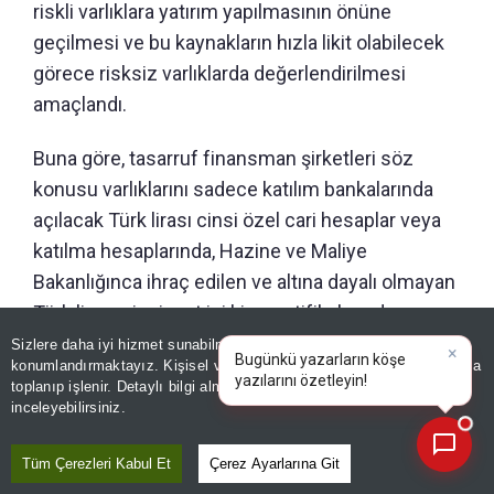
riskli varlıklara yatırım yapılmasının önüne
geçilmesi ve bu kaynakların hızla likit olabilecek
görece risksiz varlıklarda değerlendirilmesi
amaçlandı.
Buna göre, tasarruf finansman şirketleri söz
konusu varlıklarını sadece katılım bankalarında
açılacak Türk lirası cinsi özel cari hesaplar veya
katılma hesaplarında, Hazine ve Maliye
Bakanlığınca ihraç edilen ve altına dayalı olmayan
Türk lirası cinsi yurt içi kira sertifikalarında
(sukuk) ya da risk değeri 1 veya 2 olan ve Türk
Sizlere daha iyi hizmet sunabilmek adına sitemizde
çerez
konumlandırmaktayız. Kişisel verileriniz, KVKK ve GDPR kapsamında
lirası cinsinden ihraç edilen katılım esaslı yatırım
×
Bugünkü yazarların k
toplanıp işlenir. Detaylı bilgi almak için
Aydınlatma Metnimizi
📰
Son 30 güne ait haberleri, spor gelişmelerini veya yazar yazılarını sorgulayabilirsiniz.
fonlarında değerlendirebilecek. Hem tasarruf fon
inceleyebilirsiniz.
havuzları için hem de şirket hesapları için daha
ihtiyatlı kısıtlamalar getirildi.
Tüm Çerezleri Kabul Et
Çerez Ayarlarına Git