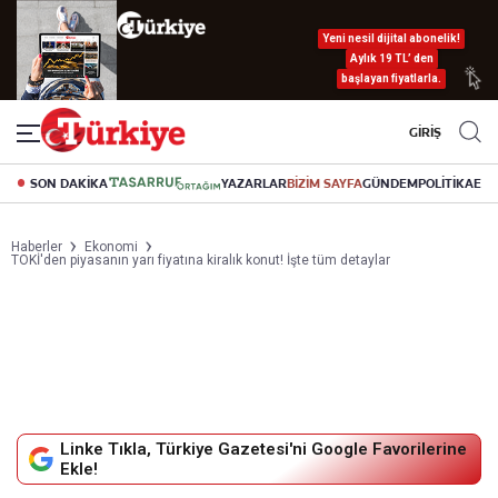
Yeni nesil dijital abonelik!
Aylık 19 TL’ den
başlayan fiyatlarla.
GİRİŞ
SON DAKİKA
YAZARLAR
BİZİM SAYFA
GÜNDEM
POLİTİKA
EK
Haberler
Ekonomi
TOKİ'den piyasanın yarı fiyatına kiralık konut! İşte tüm detaylar
Linke Tıkla, Türkiye Gazetesi'ni Google Favorilerine
Ekle!