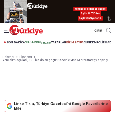
Yeni nesil dijital abonelik!
Aylık 19 TL’ den
başlayan fiyatlarla.
GİRİŞ
SON DAKİKA
YAZARLAR
BİZİM SAYFA
GÜNDEM
POLİTİKA
EK
Haberler
Ekonomi
Yeni alım açıkladı, 100 bin doları geçti! Bitcoin’e yine MicroStrategy dopingi
Linke Tıkla, Türkiye Gazetesi'ni Google Favorilerine
Ekle!