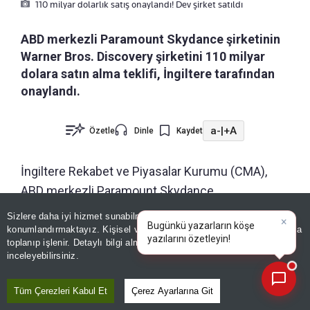
110 milyar dolarlık satış onaylandı! Dev şirket satıldı
ABD merkezli Paramount Skydance şirketinin
Warner Bros. Discovery şirketini 110 milyar
dolara satın alma teklifi, İngiltere tarafından
onaylandı.
a-
|
+A
Özetle
Dinle
Kaydet
İngiltere Rekabet ve Piyasalar Kurumu (CMA),
ABD merkezli Paramount Skydance
Corporation'ın, Warner Bros. Discovery şirketini
Sizlere daha iyi hizmet sunabilmek adına sitemizde
çerez
satın alma işlemini onayladı.
konumlandırmaktayız. Kişisel verileriniz, KVKK ve GDPR kapsamında
×
Bugünkü yazarların köşe yazıl
|
toplanıp işlenir. Detaylı bilgi almak için
Aydınlatma Metnimizi
📰
Son 30 güne ait haberleri, spor gelişmelerini veya yazar yazılarını sorgulayabilirsiniz.
inceleyebilirsiniz.
CMA, satın alma işlemine ilişkin açıklama yaptı.
Tüm Çerezleri Kabul Et
Çerez Ayarlarına Git