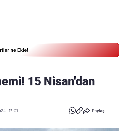
Haber Verin
Editör masamıza bilgi ve materyal göndermek için
tıklayın
ilerine Ekle!
nemi! 15 Nisan'dan
24 - 13:01
Paylaş