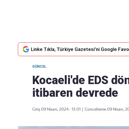
Takip Edin
Favori mecralarınızda haber akışımıza ulaşın
Linke Tıkla, Türkiye Gazetesi'ni Google Favor
GÜNCEL
Kocaeli'de EDS dö
itibaren devrede
Giriş:
09 Nisan, 2024 - 13:01
|
Güncelleme:
09 Nisan, 20