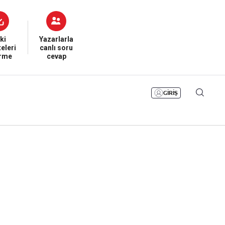
Bizim Sayfa
Namaz Vakitleri
Sesli Yayınlar
ki
Yazarlarla
eleri
canlı soru
irme
cevap
GİRİŞ