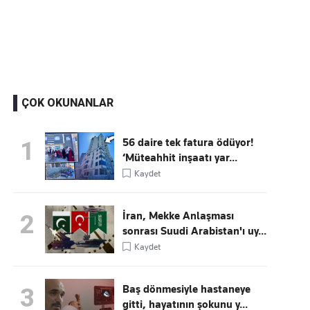
Kaçırmayın
Ücretsiz üye olun, gündemi şekillendiren gelişmeleri önce siz duyun
ÇOK OKUNANLAR
56 daire tek fatura ödüyor!
1
‘Müteahhit inşaatı yar...
Kaydet
İran, Mekke Anlaşması
2
sonrası Suudi Arabistan'ı uy...
Kaydet
Baş dönmesiyle hastaneye
3
gitti, hayatının şokunu y...