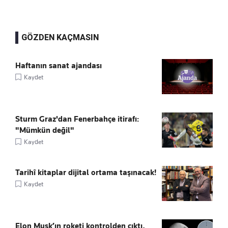
GÖZDEN KAÇMASIN
Haftanın sanat ajandası
Kaydet
Sturm Graz'dan Fenerbahçe itirafı:
"Mümkün değil"
Kaydet
Tarihî kitaplar dijital ortama taşınacak!
Kaydet
Elon Musk’ın roketi kontrolden çıktı,