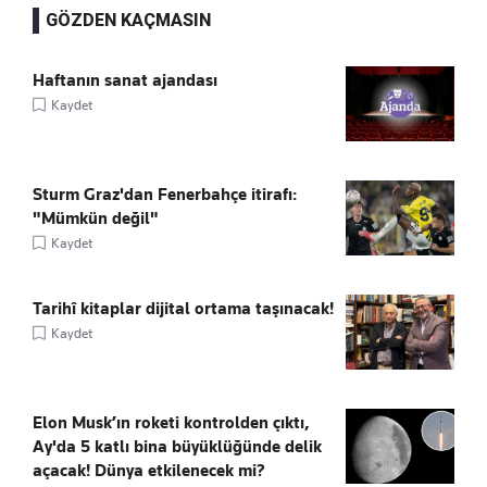
GÖZDEN KAÇMASIN
Haftanın sanat ajandası
Kaydet
Sturm Graz'dan Fenerbahçe itirafı:
"Mümkün değil"
Kaydet
Tarihî kitaplar dijital ortama taşınacak!
Kaydet
Elon Musk’ın roketi kontrolden çıktı,
Ay'da 5 katlı bina büyüklüğünde delik
açacak! Dünya etkilenecek mi?