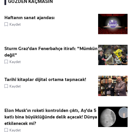
GÖZDEN KAÇMASIN
Haftanın sanat ajandası
Kaydet
Sturm Graz'dan Fenerbahçe itirafı: "Mümkün
değil"
Kaydet
Tarihî kitaplar dijital ortama taşınacak!
Kaydet
Elon Musk’ın roketi kontrolden çıktı, Ay'da 5
katlı bina büyüklüğünde delik açacak! Dünya
etkilenecek mi?
Kaydet