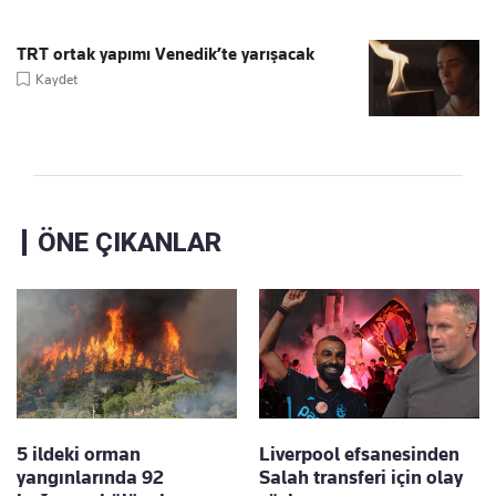
TRT ortak yapımı Venedik’te yarışacak
Kaydet
ÖNE ÇIKANLAR
5 ildeki orman
Liverpool efsanesinden
yangınlarında 92
Salah transferi için olay