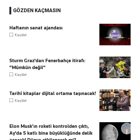
GÖZDEN KAÇMASIN
Haftanın sanat ajandası
Kaydet
Sturm Graz'dan Fenerbahçe itirafı:
"Mümkün değil"
Kaydet
Tarihî kitaplar dijital ortama taşınacak!
Kaydet
Elon Musk’ın roketi kontrolden çıktı,
Ay'da 5 katlı bina büyüklüğünde delik
açacak! Dünya etkilenecek mi?