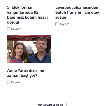
5 ildeki orman
Liverpool efsanesinden
yangınlarında 92
Salah transferi için olay
bağımsız bölüm hasar
sözler
gördü!
Kaydet
Kaydet
Anne Yarısı dizisi ne
zaman başlıyor?
Kaydet
SONRAKİ HABER