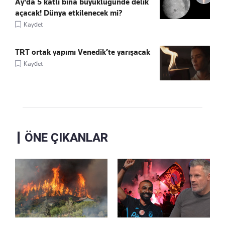
Ay'da 5 katlı bina büyüklüğünde delik
açacak! Dünya etkilenecek mi?
Kaydet
TRT ortak yapımı Venedik’te yarışacak
Kaydet
ÖNE ÇIKANLAR