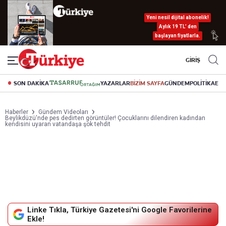
Yeni nesil dijital abonelik!
Aylık 19 TL’ den
başlayan fiyatlarla.
GİRİŞ
SON DAKİKA
YAZARLAR
BİZİM SAYFA
GÜNDEM
POLİTİKA
EK
Haberler
Gündem Videoları
Beylikdüzü'nde pes dedirten görüntüler! Çocuklarını dilendiren kadından
kendisini uyaran vatandaşa şok tehdit
Linke Tıkla, Türkiye Gazetesi'ni Google Favorilerine
Ekle!