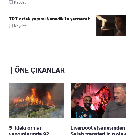
Kaydet
TRT ortak yapımı Venedik’te yarışacak
Kaydet
ÖNE ÇIKANLAR
5 ildeki orman
Liverpool efsanesinden
yangınlarında 92
Salah transferi için olay