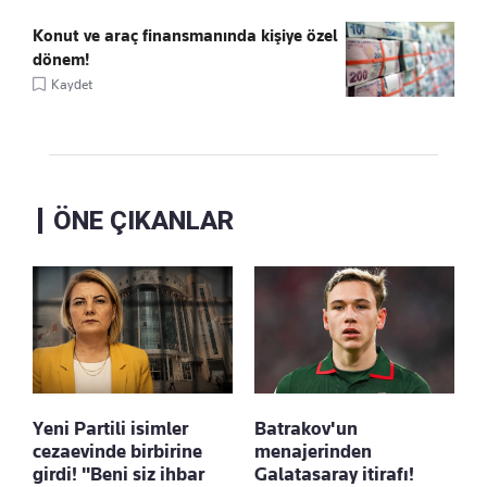
Konut ve araç finansmanında kişiye özel
dönem!
Kaydet
ÖNE ÇIKANLAR
Yeni Partili isimler
Batrakov'un
cezaevinde birbirine
menajerinden
girdi! "Beni siz ihbar
Galatasaray itirafı!