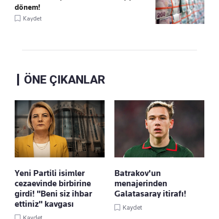
dönem!
Kaydet
ÖNE ÇIKANLAR
Yeni Partili isimler
Batrakov'un
cezaevinde birbirine
menajerinden
girdi! "Beni siz ihbar
Galatasaray itirafı!
ettiniz" kavgası
Kaydet
Kaydet