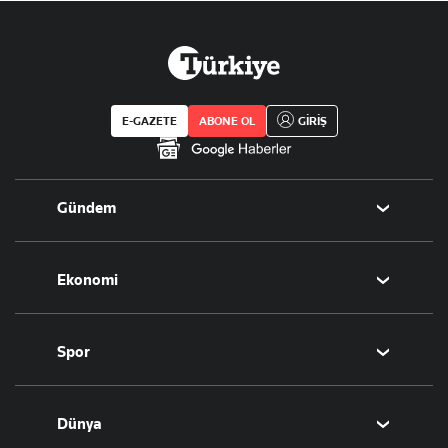
E-GAZETE
ABONE OL
GİRİŞ
Gündem
Politika
Ekonomi
Eğitim
Borsa
Spor
Altın
Döviz
Futbol
Dünya
Hisse Senedi
Puan Durumu