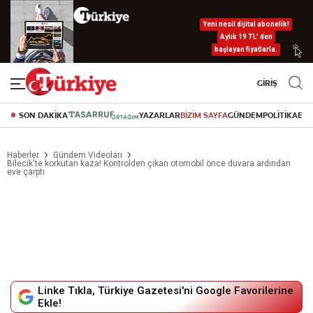
Yeni nesil dijital abonelik!
Aylık 19 TL’ den
başlayan fiyatlarla.
GİRİŞ
SON DAKİKA
YAZARLAR
BİZİM SAYFA
GÜNDEM
POLİTİKA
EK
Haberler
Gündem Videoları
Bilecik'te korkutan kaza! Kontrolden çıkan otomobil önce duvara ardından
eve çarptı
Linke Tıkla, Türkiye Gazetesi'ni Google Favorilerine
Ekle!