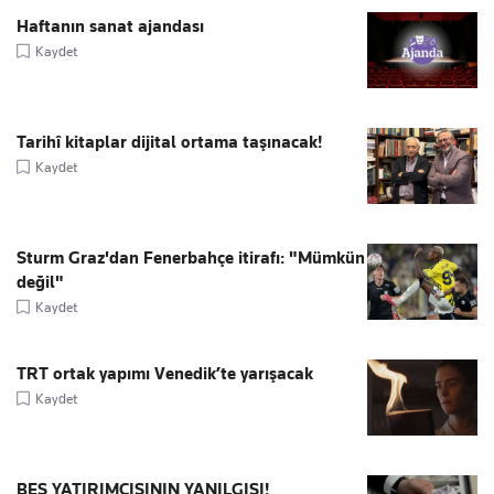
Haftanın sanat ajandası
Kaydet
Tarihî kitaplar dijital ortama taşınacak!
Kaydet
Sturm Graz'dan Fenerbahçe itirafı: "Mümkün
değil"
Kaydet
TRT ortak yapımı Venedik’te yarışacak
Kaydet
BES YATIRIMCISININ YANILGISI!