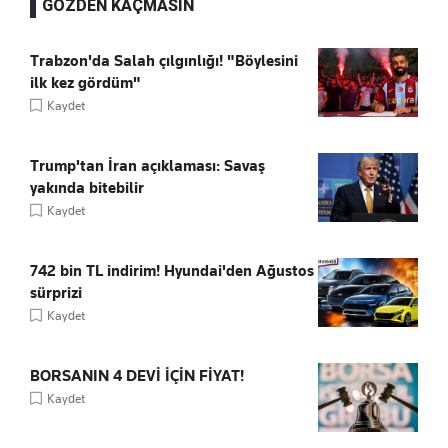
GÖZDEN KAÇMASIN
Trabzon'da Salah çılgınlığı! "Böylesini
ilk kez gördüm"
Kaydet
Trump'tan İran açıklaması: Savaş
yakında bitebilir
Kaydet
742 bin TL indirim! Hyundai'den Ağustos
sürprizi
Kaydet
BORSANIN 4 DEVİ İÇİN FİYAT!
Kaydet