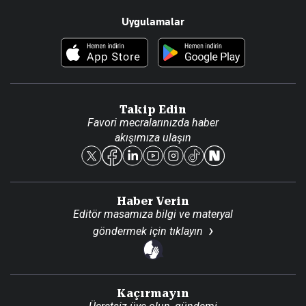
Uygulamalar
Haberler
İletişim
Foto Haber
Künye
Video Galeri
Gazete Aboneliği
Danışma Telefonları
Takip Edin
Favori mecralarınızda haber
Yasal
akışımıza ulaşın
Reklam Ver
Haber Verin
Editör masamıza bilgi ve materyal
göndermek için
tıklayın
Kaçırmayın