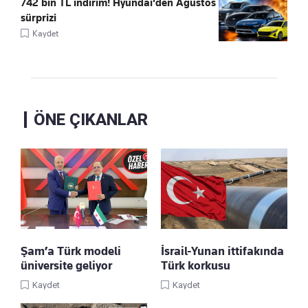
742 bin TL indirim! Hyundai'den Ağustos
sürprizi
Kaydet
ÖNE ÇIKANLAR
Şam’a Türk modeli
İsrail-Yunan ittifakında
üniversite geliyor
Türk korkusu
Kaydet
Kaydet