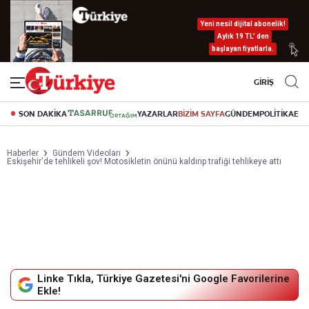
Yeni nesil dijital abonelik!
Aylık 19 TL’ den
başlayan fiyatlarla.
GİRİŞ
SON DAKİKA
YAZARLAR
BİZİM SAYFA
GÜNDEM
POLİTİKA
EK
Haberler
Gündem Videoları
Eskişehir'de tehlikeli şov! Motosikletin önünü kaldırıp trafiği tehlikeye attı
Linke Tıkla, Türkiye Gazetesi'ni Google Favorilerine
Ekle!