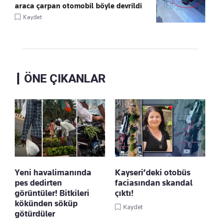
araca çarpan otomobil böyle devrildi
Kaydet
ÖNE ÇIKANLAR
Yeni havalimanında
Kayseri’deki otobüs
pes dedirten
faciasından skandal
görüntüler! Bitkileri
çıktı!
kökünden söküp
Kaydet
götürdüler