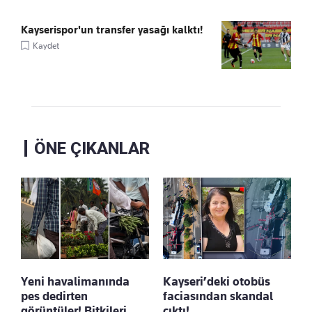
Kayserispor'un transfer yasağı kalktı!
Kaydet
ÖNE ÇIKANLAR
Yeni havalimanında
Kayseri’deki otobüs
pes dedirten
faciasından skandal
görüntüler! Bitkileri
çıktı!