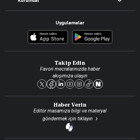
Kurumsal
Teknoloji
Resmî Ilanlar
Hakkımızda
Uygulamalar
Haberler
İletişim
Foto Haber
Künye
Video Galeri
Gazete Aboneliği
Danışma Telefonları
Takip Edin
Favori mecralarınızda haber
Yasal
akışımıza ulaşın
Reklam Ver
Haber Verin
Editör masamıza bilgi ve materyal
göndermek için
tıklayın