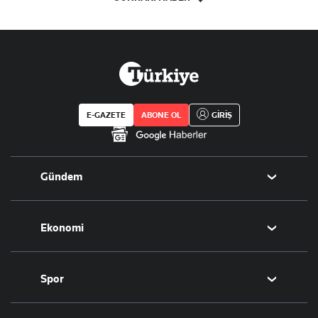
E-GAZETE
ABONE OL
GİRİŞ
Gündem
Politika
Ekonomi
Eğitim
Borsa
Spor
Altın
Döviz
Futbol