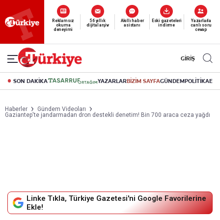
Reklamsız
56 yıllık
Akıllı haber
Eski gazeteleri
Yazarlarla
okuma
dijital arşiv
asistanı
indirme
canlı soru
deneyimi
cevap
GİRİŞ
SON DAKİKA
YAZARLAR
BİZİM SAYFA
GÜNDEM
POLİTİKA
EK
Haberler
Gündem Videoları
Gaziantep'te jandarmadan dron destekli denetim! Bin 700 araca ceza yağdı
Linke Tıkla, Türkiye Gazetesi'ni Google Favorilerine
Ekle!