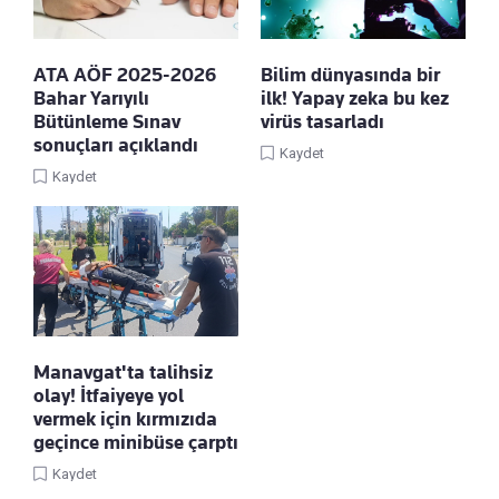
ATA AÖF 2025-2026
Bilim dünyasında bir
Bahar Yarıyılı
ilk! Yapay zeka bu kez
Bütünleme Sınav
virüs tasarladı
sonuçları açıklandı
Kaydet
Kaydet
Manavgat'ta talihsiz
olay! İtfaiyeye yol
vermek için kırmızıda
geçince minibüse çarptı
Kaydet