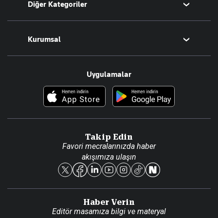
Diğer Kategoriler
Tüm Yazarlar
Magazin
Kurumsal
Teknoloji
Resmî Ilanlar
Hakkımızda
Uygulamalar
Haberler
İletişim
Foto Haber
Künye
Video Galeri
Gazete Aboneliği
Danışma Telefonları
Takip Edin
Favori mecralarınızda haber
Yasal
akışımıza ulaşın
Reklam Ver
Haber Verin
Editör masamıza bilgi ve materyal