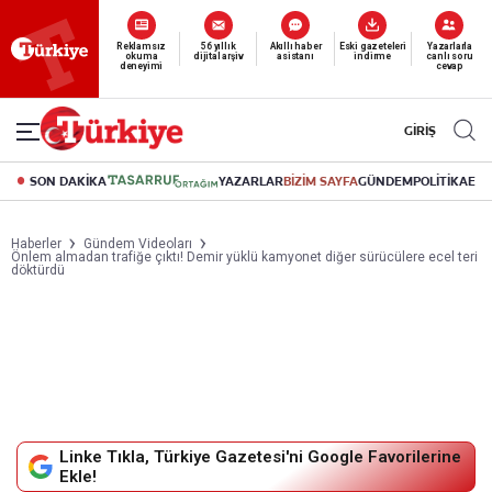
Reklamsız
56 yıllık
Akıllı haber
Eski gazeteleri
Yazarlarla
okuma
dijital arşiv
asistanı
indirme
canlı soru
deneyimi
cevap
GİRİŞ
SON DAKİKA
YAZARLAR
BİZİM SAYFA
GÜNDEM
POLİTİKA
EK
Haberler
Gündem Videoları
Önlem almadan trafiğe çıktı! Demir yüklü kamyonet diğer sürücülere ecel teri
döktürdü
Linke Tıkla, Türkiye Gazetesi'ni Google Favorilerine
Ekle!