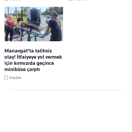
Manavgat'ta talihsiz
olay! İtfaiyeye yol vermek
için kırmızıda geçince
minibüse çarptı
Kaydet