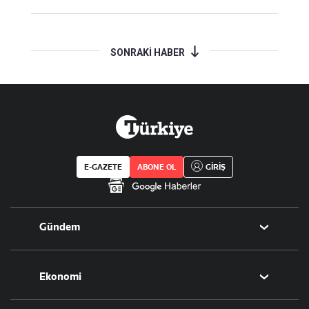
SONRAKİ HABER
E-GAZETE
ABONE OL
GİRİŞ
Gündem
Politika
Ekonomi
Eğitim
Borsa