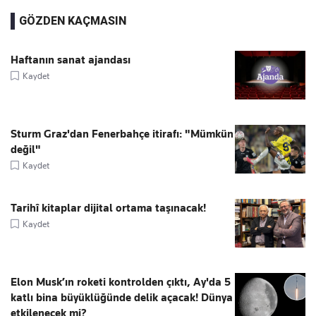
GÖZDEN KAÇMASIN
Haftanın sanat ajandası
Kaydet
Sturm Graz'dan Fenerbahçe itirafı: "Mümkün
değil"
Kaydet
Tarihî kitaplar dijital ortama taşınacak!
Kaydet
Elon Musk’ın roketi kontrolden çıktı, Ay'da 5
katlı bina büyüklüğünde delik açacak! Dünya
etkilenecek mi?