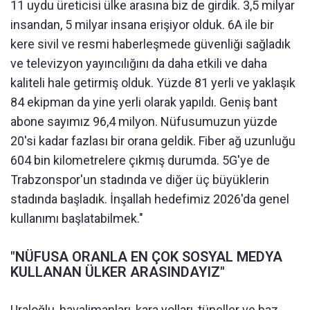
11 uydu üreticisi ülke arasına biz de girdik. 3,5 milyar
insandan, 5 milyar insana erişiyor olduk. 6A ile bir
kere sivil ve resmi haberleşmede güvenliği sağladık
ve televizyon yayıncılığını da daha etkili ve daha
kaliteli hale getirmiş olduk. Yüzde 81 yerli ve yaklaşık
84 ekipman da yine yerli olarak yapıldı. Geniş bant
abone sayımız 96,4 milyon. Nüfusumuzun yüzde
20'si kadar fazlası bir orana geldik. Fiber ağ uzunluğu
604 bin kilometrelere çıkmış durumda. 5G'ye de
Trabzonspor'un stadında ve diğer üç büyüklerin
stadında başladık. İnşallah hedefimiz 2026'da genel
kullanımı başlatabilmek."
"NÜFUSA ORANLA EN ÇOK SOSYAL MEDYA
KULLANAN ÜLKER ARASINDAYIZ"
Uraloğlu, havalimanları, kara yolları, tüneller ve baz