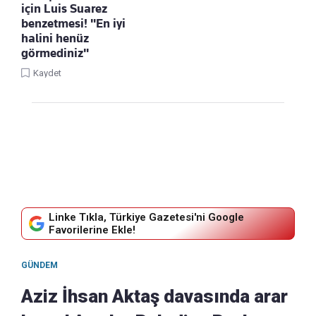
için Luis Suarez
benzetmesi! "En iyi
halini henüz
görmediniz"
Kaydet
Linke Tıkla, Türkiye Gazetesi'ni Google
Favorilerine Ekle!
GÜNDEM
Aziz İhsan Aktaş davasında arar