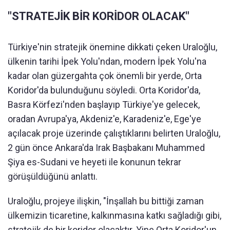
"STRATEJİK BİR KORİDOR OLACAK"
Türkiye'nin stratejik önemine dikkati çeken Uraloğlu,
ülkenin tarihi İpek Yolu'ndan, modern İpek Yolu'na
kadar olan güzergahta çok önemli bir yerde, Orta
Koridor'da bulunduğunu söyledi. Orta Koridor'da,
Basra Körfezi'nden başlayıp Türkiye'ye gelecek,
oradan Avrupa'ya, Akdeniz'e, Karadeniz'e, Ege'ye
açılacak proje üzerinde çalıştıklarını belirten Uraloğlu,
2 gün önce Ankara'da Irak Başbakanı Muhammed
Şiya es-Sudani ve heyeti ile konunun tekrar
görüşüldüğünü anlattı.
Uraloğlu, projeye ilişkin, "İnşallah bu bittiği zaman
ülkemizin ticaretine, kalkınmasına katkı sağladığı gibi,
stratejik de bir koridor olacaktır. Yine Orta Koridor'un