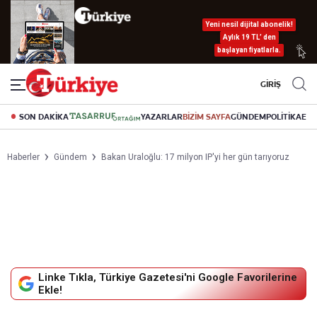
Yeni nesil dijital abonelik!
Aylık 19 TL’ den
başlayan fiyatlarla.
GİRİŞ
SON DAKİKA
YAZARLAR
BİZİM SAYFA
GÜNDEM
POLİTİKA
EK
Haberler
Gündem
Bakan Uraloğlu: 17 milyon IP'yi her gün tarıyoruz
Linke Tıkla, Türkiye Gazetesi'ni Google Favorilerine
Ekle!