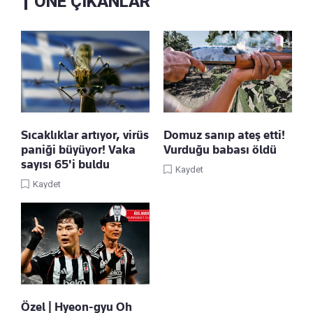
ÖNE ÇIKANLAR
Sıcaklıklar artıyor, virüs
Domuz sanıp ateş etti!
paniği büyüyor! Vaka
Vurduğu babası öldü
sayısı 65'i buldu
Kaydet
Kaydet
Özel | Hyeon-gyu Oh