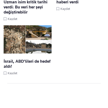
Uzman isim kritik tarihi
haberi verdi
verdi: Bu veri her şeyi
Kaydet
değiştirebilir
Kaydet
İsrail, ABD'lileri de hedef
aldı!
Kaydet