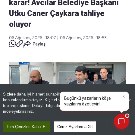
karar! Avcılar Belediye Başkanı
Utku Caner Çaykara tahliye
oluyor
06 Ağustos, 2026 - 18:07
|
06 Ağustos, 2026 - 18:53
Paylaş
Sizlere daha iyi hizmet sunabilmek adına sitemizde
çerez
×
Bugünkü yazarların köşe
konumlandırmaktayız. Kişisel verileriniz, KVKK ve GDPR kapsamında
yazılarını özetleyin!
|
toplanıp işlenir. Detaylı bilgi almak için
Aydınlatma Metnimizi
📰
Son 30 güne ait haberleri, spor gelişmelerini veya yazar yazılarını sorgulayabilirsiniz.
inceleyebilirsiniz.
Tüm Çerezleri Kabul Et
Çerez Ayarlarına Git