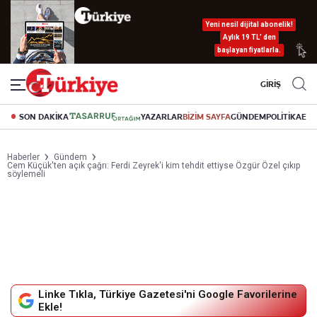
Yeni nesil dijital abonelik!
Aylık 19 TL’ den
başlayan fiyatlarla.
GİRİŞ
SON DAKİKA
YAZARLAR
BİZİM SAYFA
GÜNDEM
POLİTİKA
EK
Haberler
Gündem
Cem Küçük'ten açık çağrı: Ferdi Zeyrek'i kim tehdit ettiyse Özgür Özel çıkıp
söylemeli
Linke Tıkla, Türkiye Gazetesi'ni Google Favorilerine
Ekle!