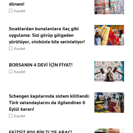
dönem!
Kaydet
Sıcaklardan bunalanlara ilaç gibi
uygulama: Sizi görüp gölgeden
yürütüyor, otobüste bile serinletiyor!
Kaydet
BORSANIN 4 DEVİ İÇİN FİYAT!
Kaydet
Schengen kapılarında sistem kilitlendi:
Türk vatandaşlarını da ilgilendiren 6
Eylül kararı!
Kaydet
FAİZSİZ 800 BİN TL'YE ARAÇ!