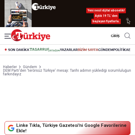
Yeni nesil dijital abonelik!
Aylık 19 TL’ den
başlayan fiyatlarla.
GİRİŞ
SON DAKİKA
YAZARLAR
BİZİM SAYFA
GÜNDEM
POLİTİKA
EK
Haberler
Gündem
DEM Parti'den 'terörsüz Türkiye' mesajı: Tarihi adımın yüklediği sorumluluğun
farkındayız
Linke Tıkla, Türkiye Gazetesi'ni Google Favorilerine
Ekle!