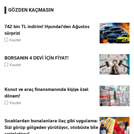
GÖZDEN KAÇMASIN
742 bin TL indirim! Hyundai'den Ağustos
sürprizi
Kaydet
BORSANIN 4 DEVİ İÇİN FİYAT!
Kaydet
Konut ve araç finansmanında kişiye özel
dönem!
Kaydet
Sıcaklardan bunalanlara ilaç gibi uygulama:
Sizi görüp gölgeden yürütüyor, otobüste bile
serinletiyor!