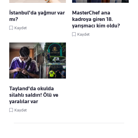
İstanbul'da yağmur var
MasterChef ana
mı?
kadroya giren 18.
yarışmacı kim oldu?
Kaydet
Kaydet
Tayland'da okulda
silahlı saldırı! Ölü ve
yaralılar var
Kaydet