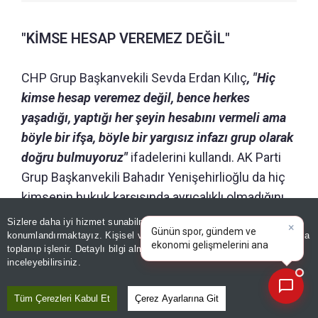
"KİMSE HESAP VEREMEZ DEĞİL"
CHP Grup Başkanvekili Sevda Erdan Kılıç
, "Hiç
kimse hesap veremez değil, bence herkes
yaşadığı, yaptığı her şeyin hesabını vermeli ama
böyle bir ifşa, böyle bir yargısız infazı grup olarak
doğru bulmuyoruz"
ifadelerini kullandı. AK Parti
Grup Başkanvekili Bahadır Yenişehirlioğlu da hiç
kimsenin hukuk karşısında ayrıcalıklı olmadığını
×
belirterek, soruşturmanın gizliliğine riayet
Günün spor, gündem ve
Sizlere daha iyi hizmet sunabilmek adına sitemizde
çerez
ekonomi gelişmelerini analiz
edilmesinin masumiyet karinesinin sağlanması
konumlandırmaktayız. Kişisel verileriniz, KVKK ve GDPR kapsamında
edin!
|
toplanıp işlenir. Detaylı bilgi almak için
Aydınlatma Metnimizi
açısından önemli olduğunu söyledi. Oturumu
📰
Son 30 güne ait haberleri, spor gelişmelerini veya yazar yazılarını sorgulayabilirsiniz.
inceleyebilirsiniz.
yöneten TBMM Başkanvekili Tekin Bingöl ise
Meclis'te görev yapan tüm milletvekillerinin hak
Tüm Çerezleri Kabul Et
Çerez Ayarlarına Git
ve hukukunun korunmasının Meclis'in ortak