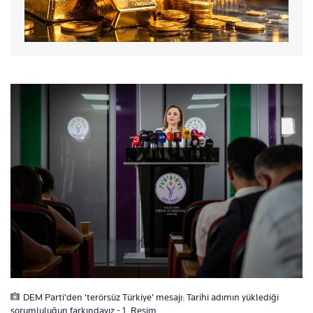
DEM Parti'den 'terörsüz Türkiye' mesajı: Tarihi adımın yüklediği
sorumluluğun farkındayız - 1. Resim