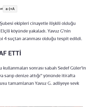
a-
|
+A
et
besi ekipleri cinayetle ilişkili olduğu
Elçili köyünde yakaladı. Yavuz G'nin
bi 4 suçtan aranması olduğu tespit edildi.
AF ETTİ
u kullanmaları sonrası sabah Sedef Güler'in
ya sarıp denize attığı" yönünde itirafta
usu tamamlanan Yavuz G. adliyeye sevk