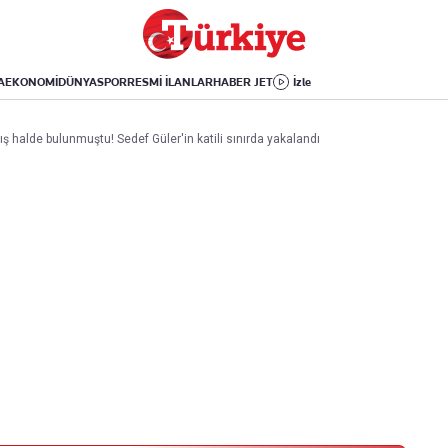
Dünya
Yaşam
Kültür-Sanat
Orta Doğu
Sağlık
Sinema
Avrupa
Hava Durumu
Arkeoloji
A
EKONOMİ
DÜNYA
SPOR
RESMİ İLANLAR
HABER JET
İzle
Amerika
Yemek
Kitap
Afrika
Seyahat
Tarih
ş halde bulunmuştu! Sedef Güler'in katili sınırda yakalandı
İsrail-Gazze
Aktüel
Uygulamalar