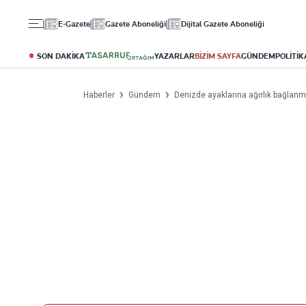
Gündem
Ekonomi
Spor
E-Gazete
Gazete Aboneliği
Dijital Gazete Aboneliği
Politika
Borsa
Futbol
Eğitim
Altın
Puan Durumu
SON DAKİKA
YAZARLAR
BİZİM SAYFA
GÜNDEM
POLİTİK
Döviz
Fikstür
Hisse Senedi
Şampiyonlar Ligi
Haberler
Gündem
Denizde ayaklarına ağırlık bağlanmı
Kripto Para
Avrupa Ligi
Emlak
Basketbol
T-Otomobil
Turizm
Yazarlar
Diğer Kategoriler
Kurumsal
Bugünün Yazarları
Magazin
Hakkımızda
Tüm Yazarlar
Teknoloji
İletişim
Resmî Ilanlar
Künye
Haberler
Gazete Aboneliği
Foto Haber
Danışma Telefonları
Video Galeri
Yasal
Reklam Ver