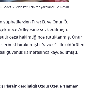
Sedef Güler'in katili sınırda yakalandı - 2. Resim
an şüphelilerden Fırat B. ve Onur Ö.
çekmece Adliyesine sevk edilmişti.
i sulh ceza hakimliğince tutuklanmış, Onur
serbest bırakılmıştı. Yavuz G. ile öldürülen
ması güvenlik kamerasınca kaydedilmişti.
ı 'İsrail' gerginliği! Özgür Özel'e 'Hamas'