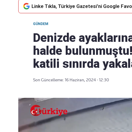
Linke Tıkla, Türkiye Gazetesi'ni Google Favor
GÜNDEM
Takip Edin
Favori mecralarınızda haber
Denizde ayaklarına
akışımıza ulaşın
halde bulunmuştu!
katili sınırda yaka
Son Güncelleme: 16 Haziran, 2024 - 12:30