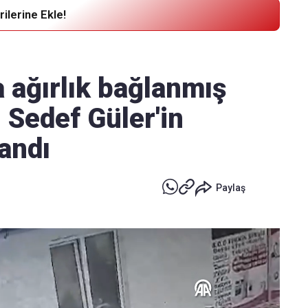
ilerine Ekle!
Haber Verin
Editör masamıza bilgi ve materyal
 ağırlık bağlanmış
göndermek için
tıklayın
 Sedef Güler'in
landı
Paylaş