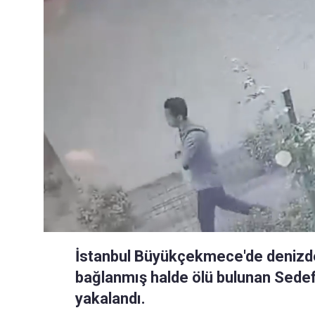
İstanbul Büyükçekmece'de denizde h
bağlanmış halde ölü bulunan Sedef G
yakalandı.