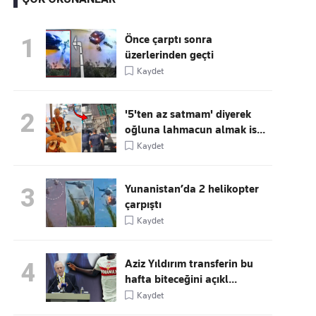
Önce çarptı sonra
1
üzerlerinden geçti
Kaçırmayın
Kaydet
Ücretsiz üye olun, gündemi
şekillendiren gelişmeleri önce siz duyun
'5'ten az satmam' diyerek
2
oğluna lahmacun almak is...
Kaydet
Yunanistan’da 2 helikopter
3
çarpıştı
Kaydet
Aziz Yıldırım transferin bu
4
hafta biteceğini açıkl...
Kaydet