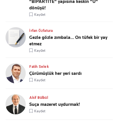
"BİPARTİTE" yapısına keskin "U"
dönüşü!
Kaydet
İrfan Özfatura
Gezle gözle zımbala... On tüfek bir yay
etmez
Kaydet
Fatih Selek
Çürümüşlük her yeri sardı
Kaydet
Akif Bülbül
Suça mazeret uydurmak!
Kaydet