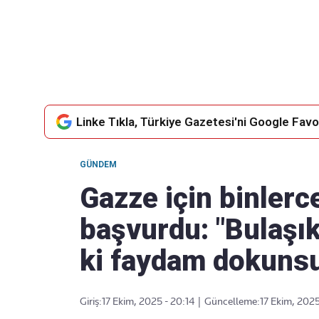
Takip Edin
Favori mecralarınızda haber
akışımıza ulaşın
Linke Tıkla, Türkiye Gazetesi'ni Google Favor
GÜNDEM
Gazze için binlerc
başvurdu: "Bulaşık
ki faydam dokuns
Giriş:
17 Ekim, 2025 - 20:14
|
Güncelleme:
17 Ekim, 2025