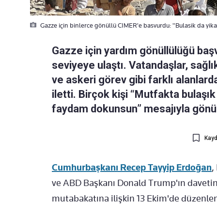
Gazze için binlerce gönüllü CIMER'e basvurdu: "Bulasik da yik
Gazze için yardım gönüllülüğü baş
seviyeye ulaştı. Vatandaşlar, sağl
ve askeri görev gibi farklı alanlar
iletti. Birçok kişi “Mutfakta bulaşı
faydam dokunsun” mesajıyla gönüllü
Kayd
Cumhurbaşkanı Recep Tayyip Erdoğan
,
ve ABD Başkanı Donald Trump'ın davetine
mutabakatına ilişkin 13 Ekim'de d
üzenle