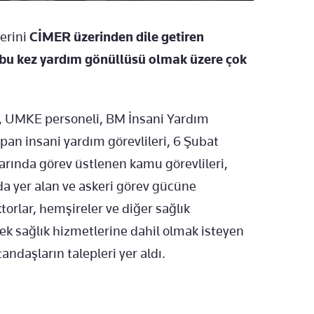
lerini
CİMER
üzerinden dile getiren
 bu kez yardım g
önüllüsü olmak üzere çok
i, UMKE personeli, BM
İnsani Yardım
apan insani yard
ım g
örevlileri, 6
Şubat
arında g
örev üstlenen kamu görevlileri,
da yer alan ve askeri görev gücüne
torlar, hemşireler ve diğer sağlık
ek sağlık hizmetlerine dahil olmak isteyen
ndaşların talepleri yer aldı.