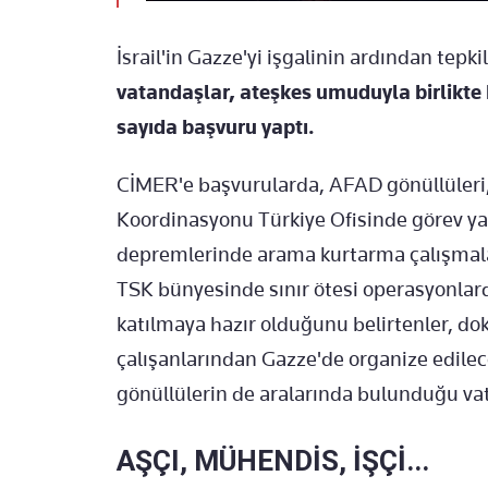
İsrail'in Gazze'yi işgalinin ardından tepki
vatanda
şlar, ateşkes umuduyla birlikte
say
ıda başvuru yaptı.
CİMER'e başvurularda, AFAD g
önüllüler
Koordinasyonu T
ürkiye Ofisinde görev y
depremlerinde arama kurtarma
çal
ışmal
TSK bünyesinde s
ınır
ötesi operasyonlar
kat
ılmaya hazır olduğunu belirtenler, dok
çal
ışanlarından Gazze'de organize edilec
g
önüllülerin de aralar
ında bulunduğu vata
AŞÇI, MÜHENDİS, İŞÇİ...