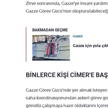
Zirve sonrasında, Gazze'ye insani yardım 
Gazze G
örev Gücü'nün olu
şturulabileceğ
BAKMADAN GEÇME
HABER
Gazze için yola çıkt
BİNLERCE KİŞİ CİMER'E BA
Gazze Görev Gücü'nde yer almak isteyen
saha koordinasyonundan askeri g
örev gü
gönüllü çal
ışmaya hazır olduklarını i
çere