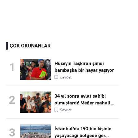
Kaçırmayın
Ücretsiz üye olun, gündemi
şekillendiren gelişmeleri önce siz duyun
ÇOK OKUNANLAR
Hüseyin Taşkıran şimdi
1
bambaşka bir hayat yaşıyor
Kaydet
34 yıl sonra evlat sahibi
2
olmuşlardı! Meğer mahall...
Kaydet
İstanbul'da 150 bin kişinin
3
yaşayacağı bölgede ger...