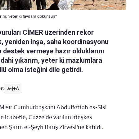
arim, yeter ki faydam dokunsun"
vuruları CİMER üzerinden rekor
ık, yeniden inşa, saha koordinasyonu
da destek vermeye hazır olduklarını
k dahi yıkarım, yeter ki mazlumlara
 olma isteğini dile getirdi.
a-
|
+A
et
 Mısır Cumhurbaşkanı Abdulfettah es-Sisi
 icabetle, Gazze'de varılan ateşkes
nen
Şarm el-Şeyh Barış Zirvesi'ne katıldı.