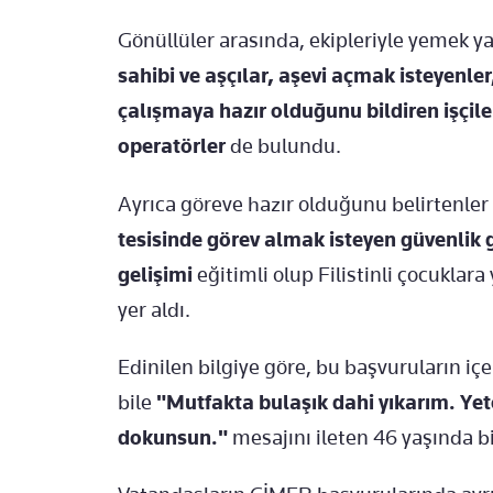
G
önüllüler aras
ında, ekipleriyle yemek 
sahibi ve aş
ç
ılar, aşevi a
çmak isteyenler
çal
ışmaya hazır olduğunu bildiren iş
çile
operatörler
de bulundu.
Ayr
ıca g
öreve haz
ır olduğunu belirtenler
tesisinde g
örev almak isteyen güvenlik g
geli
şimi
eğitimli olup Filistinli
çocuklara 
yer ald
ı.
Edinilen bilgiye g
öre, bu ba
şvuruların i
çe
bile
"Mutfakta bula
şık dahi yıkarım. Ye
dokunsun."
mesajını ileten 46 yaşında 