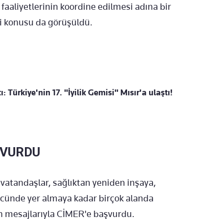
faaliyetlerinin koordine edilmesi adına bir
i konusu da g
örü
ş
üldü.
ı: Türkiye'nin 17. "İyilik Gemisi" Mısır'a ulaştı!
ŞVURDU
 vatanda
şlar, sağlıktan yeniden inşaya,
cünde yer almaya kadar birçok alanda
n mesajlar
ıyla CİMER'e başvurdu.