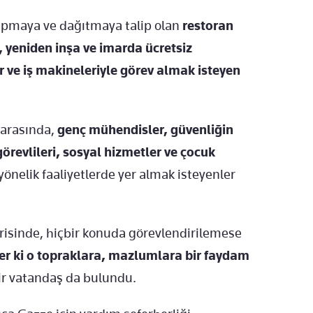
yapmaya ve dağıtmaya talip olan
restoran
, yeniden in
şa ve imarda
ücretsiz
r ve i
ş makineleriyle g
örev almak isteyen
 arasında,
gen
ç mühendisler, güvenli
ğin
örevlileri, sosyal hizmetler ve çocuk
yönelik faaliyetlerde yer almak isteyenler
risinde, hiçbir konuda görevlendirilemese
ter ki o topraklara, mazlumlara bir faydam
bir vatandaş da bulundu.