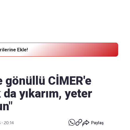
Haber Verin
Editör masamıza bilgi ve materyal
göndermek için
tıklayın
ilerine Ekle!
e gönüllü CİMER'e
 da yıkarım, yeter
un"
 - 20:14
Paylaş