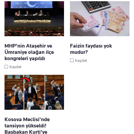
MHP'nin Ataşehir ve
Faizin faydası yok
Ümraniye olağan ilçe
mudur?
kongreleri yapıldı
Kaydet
Kaydet
Kosova Meclisi'nde
tansiyon yükseldi!
Başbakan Kurti'ye