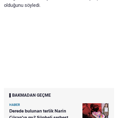
olduğunu söyledi.
BAKMADAN GEÇME
HABER
Derede bulunan terlik Narin
Güran'ın mı? Şüpheli serbest