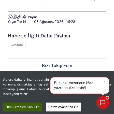
Paylaş
Yayın Tarihi
|
08 Ağustos, 2026 - 16:28
Haberle İlgili Daha Fazlası
Gündem
Bizi Takip Edin
Sizlere daha iyi hizmet sunabilmek adına sitemizde
çerez
×
Bugünkü yazarların köşe
konumlandırmaktayız. Kişisel verileriniz, KVKK ve GDPR kapsamında
yazılarını
toplanıp işlenir. Detaylı bilgi almak için
Aydınlatma Metnimizi
📰
Son 30 güne ait haberleri, spor gelişmelerini veya yazar yazılarını sorgulayabilirsiniz.
inceleyebilirsiniz.
YORUMLAR
Tüm Çerezleri Kabul Et
Çerez Ayarlarına Git