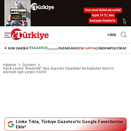
Yeni nesil dijital abonelik!
Aylık 19 TL’ den
başlayan fiyatlarla.
GİRİŞ
SON DAKİKA
YAZARLAR
BİZİM SAYFA
GÜNDEM
POLİTİKA
EK
Haberler
Gündem
Haluk Levent "Araştırdık" diye duyurdu! Diyarbakır'da kaybolan Narin'in
ailesiyle ilgili çarpıcı sözler
Linke Tıkla, Türkiye Gazetesi'ni Google Favorilerine
Ekle!