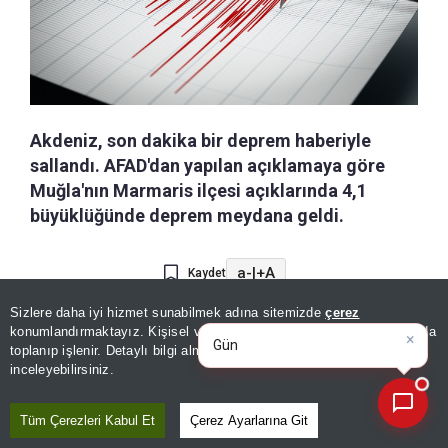
Akdeniz, son dakika bir deprem haberiyle
sallandı. AFAD'dan yapılan açıklamaya göre
Muğla'nın Marmaris ilçesi açıklarında 4,1
büyüklüğünde deprem meydana geldi.
a-
|
+A
Kaydet
Sizlere daha iyi hizmet sunabilmek adına sitemizde
çerez
×
Günün spor, gündem ve
Son dakika deprem haberi...
konumlandırmaktayız. Kişisel verileriniz, KVKK ve GDPR kapsamında
ekonomi gelişmelerini
|
toplanıp işlenir. Detaylı bilgi almak için
Aydınlatma Metnimizi
Muğla'nın Marmaris ilçesi
📰
Son 30 güne ait haberleri, spor gelişmelerini veya yazar yazılarını sorgulayabilirsiniz.
inceleyebilirsiniz.
açıklarında, saat 10.10'da 4,1
ABDULLAH
AYDEMİR
büyüklüğünde bir deprem
Tüm Çerezleri Kabul Et
Çerez Ayarlarına Git
meydana geldi.