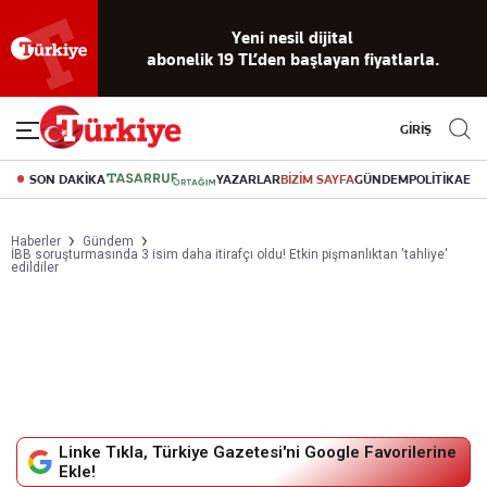
Yeni nesil dijital
abonelik 19 TL’den başlayan fiyatlarla.
GİRİŞ
SON DAKİKA
YAZARLAR
BİZİM SAYFA
GÜNDEM
POLİTİKA
EK
Haberler
Gündem
İBB soruşturmasında 3 isim daha itirafçı oldu! Etkin pişmanlıktan 'tahliye'
edildiler
Linke Tıkla, Türkiye Gazetesi'ni Google Favorilerine
Ekle!