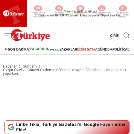
Yeni nesil dijital
abonelik 19 TL’den başlayan fiyatlarla.
GİRİŞ
SON DAKİKA
YAZARLAR
BİZİM SAYFA
GÜNDEM
POLİTİKA
EK
Haberler
Gündem
Özgür Özel ve Cüneyt Özdemir'in 'Soma' kavgası! "Siz Manisa’da eczacılık
yaparken..."
Linke Tıkla, Türkiye Gazetesi'ni Google Favorilerine
Ekle!