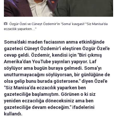
Özgür Özel ve Cüneyt Özdemir'in 'Soma' kavgasi! "Siz Manisa’da
eczacilik yaparken..."
Soma'daki maden faciasının anma etkinliğinde
gazeteci Cüneyt Özdemir'i eleştiren Özgür Özel'e
cevap geldi. Özdemir, kendisi için "Biri çıkmış
Amerika’dan YouTube yayınları yapıyor. Laf
söylüyor ama bugün buraya gelmedi. Soma’yı
unutturmayacağını söylüyorsan, bir günlüğüne de
olsa gelip bunu burada göstersene." diyen Özel'e
"Siz Manisa’da eczacılık yaparken ben
gazeteciliğe başlamıştım. Görünen o ki siz
yeniden eczacılığa döneceksiniz ama ben
gazeteciliğe devam edeceğim." ifadelerini
kullandı.