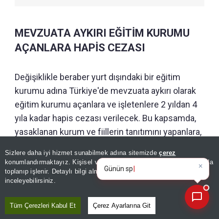
MEVZUATA AYKIRI EĞİTİM KURUMU
AÇANLARA HAPİS CEZASI
Değişiklikle beraber yurt dışındaki bir eğitim
kurumu adına Türkiye'de mevzuata aykırı olarak
eğitim kurumu açanlara ve işletenlere 2 yıldan 4
yıla kadar hapis cezası verilecek. Bu kapsamda,
yasaklanan kurum ve fiillerin tanıtımını yapanlara,
1 yıldan 3 yıla kadar hapis ve 50 günden 500 güne
Sizlere daha iyi hizmet sunabilmek adına sitemizde
çerez
×
kadar adli para cezası verilecek. Türk veya
Günün spor, gündem ve
konumlandırmaktayız. Kişisel verileriniz, KVKK ve GDPR kapsamında
ekonomi gelişmelerini a
yabancı yükseköğretim kurumlarına ait diploma,
toplanıp işlenir. Detaylı bilgi almak için
Aydınlatma Metnimizi
📰
Son 30 güne ait haberleri, spor gelişmelerini veya yazar yazılarını sorgulayabilirsiniz.
inceleyebilirsiniz.
mezuniyet belgesi veya sertifika belgesini sahte
olarak düzenleyen ve düzenletenler Türk Ceza
Tüm Çerezleri Kabul Et
Çerez Ayarlarına Git
Kanunu'nun, 'Resmi belgede sahtecilik' hükmüne