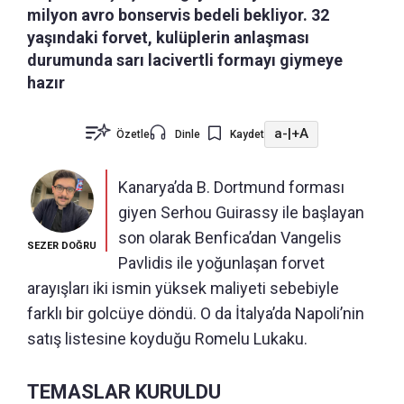
milyon avro bonservis bedeli bekliyor. 32
yaşındaki forvet, kulüplerin anlaşması
durumunda sarı lacivertli formayı giymeye
hazır
a-
|
+A
Özetle
Dinle
Kaydet
Kanarya’da B. Dortmund forması
giyen Serhou Guirassy ile başlayan
son olarak Benfica’dan Vangelis
SEZER DOĞRU
Pavlidis ile yoğunlaşan forvet
arayışları iki ismin yüksek maliyeti sebebiyle
farklı bir golcüye döndü. O da İtalya’da Napoli’nin
satış listesine koyduğu Romelu Lukaku.
TEMASLAR KURULDU