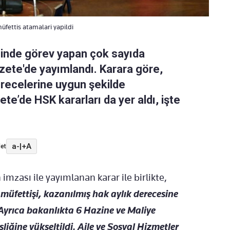
fettis atamalari yapildi
sinde görev yapan çok sayıda
zete'de yayımlandı. Karara göre,
erecelerine uygun şekilde
te’de HSK kararları da yer aldı, işte
a-
|
+A
et
zası ile yayımlanan karar ile birlikte,
müfettişi, kazanılmış hak aylık derecesine
 Ayrıca bakanlıkta 6 Hazine ve Maliye
liğine yükseltildi. Aile ve Sosyal Hizmetler