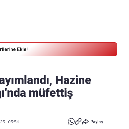
Haber Verin
Editör masamıza bilgi ve materyal göndermek için
tıklayın
ilerine Ekle!
ayımlandı, Hazine
ı'nda müfettiş
025 - 05:54
Paylaş