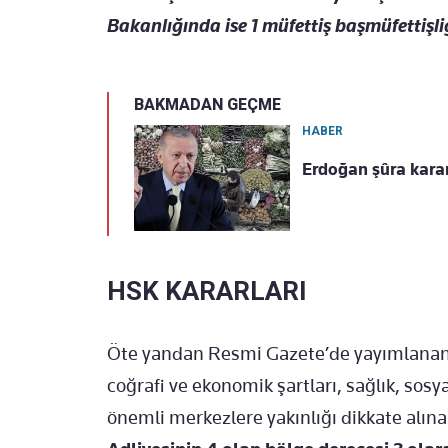
Bakanlığında ise 1 müfettiş başmüfettişli
BAKMADAN GEÇME
HABER
Erdoğan şûra karar
HSK KARARLARI
Öte yandan Resmi Gazete’de yayımlanan ka
coğrafi ve ekonomik şartları, sağlık, sosy
önemli merkezlere yakınlığı dikkate alınar