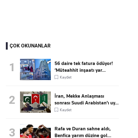
Kaçırmayın
Ücretsiz üye olun, gündemi şekillendiren gelişmeleri önce siz duyun
ÇOK OKUNANLAR
56 daire tek fatura ödüyor!
1
‘Müteahhit inşaatı yar...
Kaydet
İran, Mekke Anlaşması
2
sonrası Suudi Arabistan'ı uy...
Kaydet
Rafa ve Duran sahne aldı,
3
Benfica yarım düzine gol...