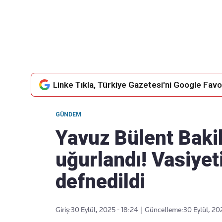
Takip Edin
Favori mecralarınızda haber
akışımıza ulaşın
Linke Tıkla, Türkiye Gazetesi'ni Google Favor
GÜNDEM
Yavuz Bülent Baki
uğurlandı! Vasiyet
defnedildi
Giriş:
30 Eylül, 2025 - 18:24
|
Güncelleme:
30 Eylül, 20