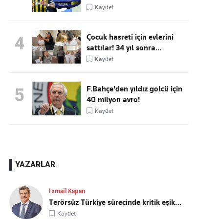
Kaydet
Çocuk hasreti için evlerini
4
sattılar! 34 yıl sonra...
Kaydet
F.Bahçe'den yıldız golcü için
5
40 milyon avro!
Kaydet
YAZARLAR
İsmail Kapan
Terörsüz Türkiye sürecinde kritik eşik…
Kaydet