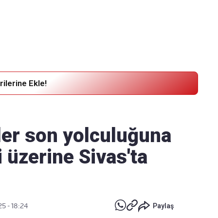
Haber Verin
Editör masamıza bilgi ve materyal
göndermek için
tıklayın
ilerine Ekle!
ler son yolculuğuna
i üzerine Sivas'ta
25 - 18:24
Paylaş