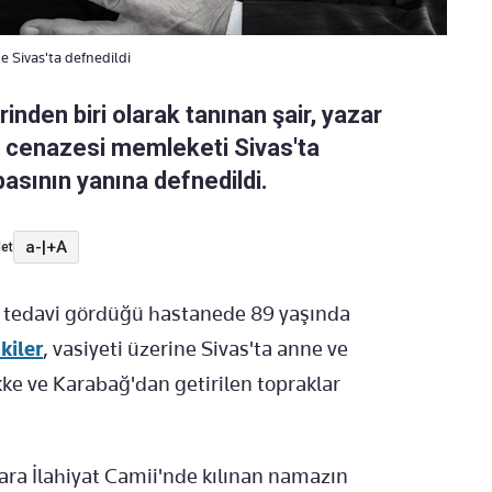
e Sivas'ta defnedildi
nden biri olarak tanınan şair, yazar
n cenazesi memleketi Sivas'ta
basının yanına defnedildi.
a-
|
+A
et
le tedavi gördüğü hastanede 89 yaşında
kiler
, vasiyeti üzerine Sivas'ta anne ve
ke ve Karabağ'dan getirilen topraklar
ara İlahiyat Camii'nde kılınan namazın