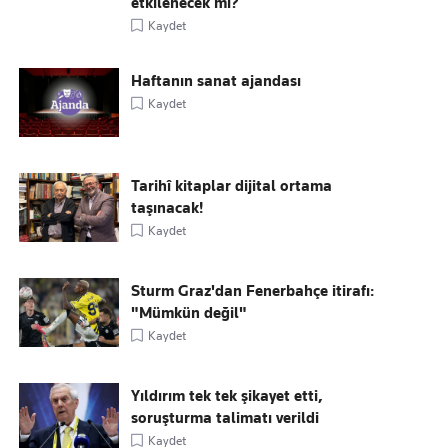
etkilenecek mi?
Kaydet
Haftanın sanat ajandası
Kaydet
Tarihî kitaplar dijital ortama
taşınacak!
Kaydet
Sturm Graz'dan Fenerbahçe itirafı:
"Mümkün değil"
Kaydet
Yıldırım tek tek şikayet etti,
soruşturma talimatı verildi
Kaydet