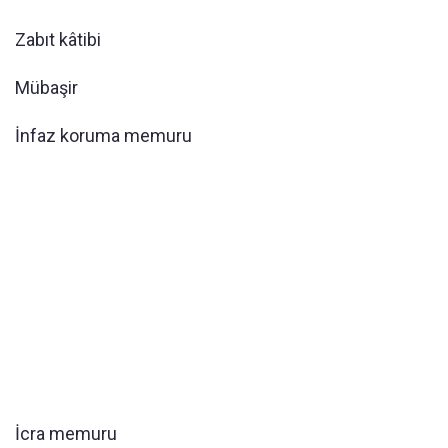
Zabıt kâtibi
Mübaşir
İnfaz koruma memuru
İcra memuru