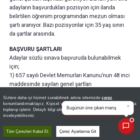
adayların başvurdukları pozisyon için ilanda
belirtilen öğrenim programından mezun olması
şartı aranıyor. Bazı pozisyonlar için 35 yaş sınırı
da şartlar arasında.
BAŞVURU ŞARTLARI
Adaylar sözlü sınava başvuruda bulunabilmek
için;
1) 657 sayılı Devlet Memurları Kanunu’nun 48 inci
maddesinde sayılan genel şartları
taşımak.
Sizlere daha iyi hizmet sunabilmek adına sitemizde
çerez
×
2) Tabloda belirtilen öğrenim programlarından
Bugünün öne çıkan manşetleri
konumlandırmaktayız. Kişisel verileriniz, KVKK ve GDPR kapsamında
ve gelişmeleri neler?
|
mezun olmak. (Yükseköğretim Kurulunca
toplanıp işlenir. Detaylı bilgi almak için
Aydınlatma Metnimizi
📰
Son 30 güne ait haberleri, spor gelişmelerini veya yazar yazılarını sorgulayabilirsiniz.
inceleyebilirsiniz.
tabloda yer alan bölüm mezunları ile eşdeğer
haklara sahip olduğuna karar verilen yurt içindeki
Tüm Çerezleri Kabul Et
Çerez Ayarlarına Git
yükseköğretim kurumları ile denklik belgesi