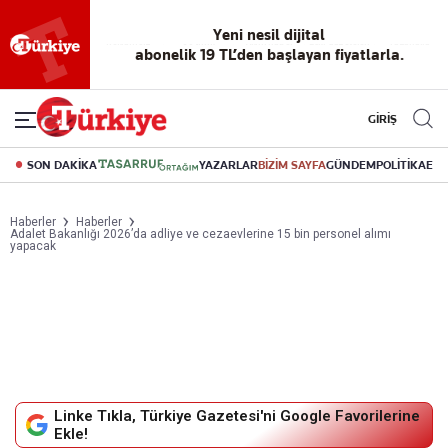
Reklamsız
56 yıllık
Akıllı haber
Eski gazeteleri
Yazarlarla
okuma
dijital arşiv
asistanı
indirme
canlı soru
deneyimi
cevap
GİRİŞ
SON DAKİKA
YAZARLAR
BİZİM SAYFA
GÜNDEM
POLİTİKA
EK
Haberler
Haberler
Adalet Bakanlığı 2026’da adliye ve cezaevlerine 15 bin personel alımı
yapacak
Linke Tıkla, Türkiye Gazetesi'ni Google Favorilerine
Ekle!