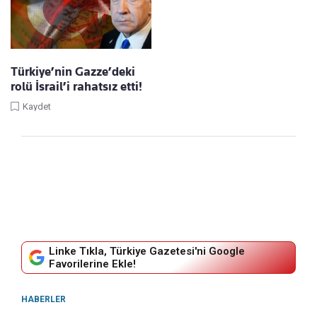
Türkiye’nin Gazze’deki
rolü İsrail’i rahatsız etti!
Kaydet
Linke Tıkla, Türkiye Gazetesi'ni Google
Favorilerine Ekle!
HABERLER