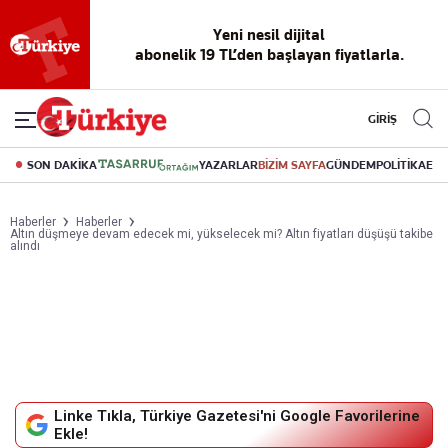
Yeni nesil dijital
abonelik 19 TL’den başlayan fiyatlarla.
GİRİŞ
SON DAKİKA
YAZARLAR
BİZİM SAYFA
GÜNDEM
POLİTİKA
EK
Haberler
Haberler
Altın düşmeye devam edecek mi, yükselecek mi? Altın fiyatları düşüşü takibe
alındı
Linke Tıkla, Türkiye Gazetesi'ni Google Favorilerine
Ekle!