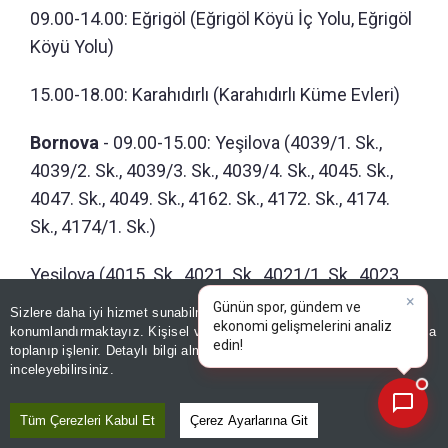
09.00-14.00: Eğrigöl (Eğrigöl Köyü İç Yolu, Eğrigöl
Köyü Yolu)
15.00-18.00: Karahıdırlı (Karahıdırlı Küme Evleri)
Bornova
- 09.00-15.00: Yeşilova (4039/1. Sk.,
4039/2. Sk., 4039/3. Sk., 4039/4. Sk., 4045. Sk.,
4047. Sk., 4049. Sk., 4162. Sk., 4172. Sk., 4174.
Sk., 4174/1. Sk.)
Yeşilova (4015. Sk., 4021. Sk., 4021/1. Sk., 4023.
×
Sk., 4025. Sk., 4027. Sk., 4030/1. Sk., 4032. Sk.,
Günün spor, gündem ve
Sizlere daha iyi hizmet sunabilmek adına sitemizde
çerez
ekonomi gelişmelerini analiz
4036. Sk.)
konumlandırmaktayız. Kişisel verileriniz, KVKK ve GDPR kapsamında
edin!
toplanıp işlenir. Detaylı bilgi almak için
Aydınlatma Metnimizi
📰
Son 30 güne ait haberleri, spor gelişmelerini veya yazar yazılarını sorgulayabilirsiniz.
inceleyebilirsiniz.
Dikili
- 09.00-11.00: İsmetpaşa
Tüm Çerezleri Kabul Et
Çerez Ayarlarına Git