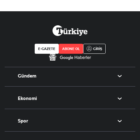
E-GAZETE
ABONE OL
GİRİŞ
Gündem
Politika
Ekonomi
Eğitim
Borsa
Spor
Altın
Döviz
Futbol