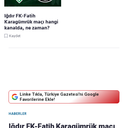
Iğdır FK-Fatih
Karagümrük maçı hangi
kanalda, ne zaman?
Kaydet
Linke Tıkla, Türkiye Gazetesi'ni Google
Favorilerine Ekle!
HABERLER
Iğdır FK-Fatih Karagümrük maçı