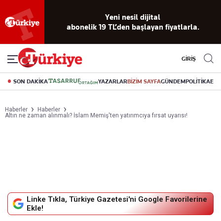
Reklamsız
56 yıllık
Akıllı haber
Eski gazeteleri
Yazarlarla
okuma
dijital arşiv
asistanı
indirme
canlı soru
deneyimi
cevap
GİRİŞ
SON DAKİKA
YAZARLAR
BİZİM SAYFA
GÜNDEM
POLİTİKA
EK
Haberler
Haberler
Altın ne zaman alınmalı? İslam Memiş'ten yatırımcıya fırsat uyarısı!
Linke Tıkla, Türkiye Gazetesi'ni Google Favorilerine
Ekle!