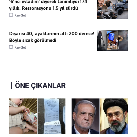
'6'ncı evladım' diyerek tanımlıyor! 74
yıllık: Restorasyonu 1.5 yıl sürdü
Kaydet
Dışarısı 40, ayaklarının altı 200 derece!
Böyle sıcak görülmedi
Kaydet
ÖNE ÇIKANLAR