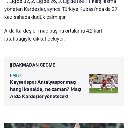
1. Lig’de 32, 2. Lig’de 26, 3. Lig’de ise 11 karşılaşma
yöneten Kardeşler, ayrıca Türkiye Kupası’nda da 27
kez sahada düdük çalmıştır.
Arda Kardeşler maç başına ortalama 4,2 kart
istatistiğiyle dikkat çekiyor.
BAKMADAN GEÇME
HABER
Kayserispor Antalyaspor maçı
hangi kanalda, ne zaman? Maçı
Arda Kardeşler yönetecek!