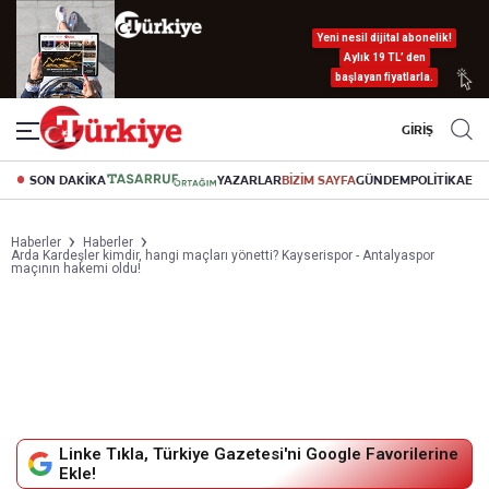
Yeni nesil dijital abonelik!
Aylık 19 TL’ den
başlayan fiyatlarla.
GİRİŞ
SON DAKİKA
YAZARLAR
BİZİM SAYFA
GÜNDEM
POLİTİKA
EK
Haberler
Haberler
Arda Kardeşler kimdir, hangi maçları yönetti? Kayserispor - Antalyaspor
maçının hakemi oldu!
Linke Tıkla, Türkiye Gazetesi'ni Google Favorilerine
Ekle!