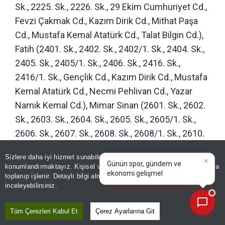
Sk., 2225. Sk., 2226. Sk., 29 Ekim Cumhuriyet Cd.,
Fevzi Çakmak Cd., Kazım Dirik Cd., Mithat Paşa
Cd., Mustafa Kemal Atatürk Cd., Talat Bilgin Cd.),
Fatih (2401. Sk., 2402. Sk., 2402/1. Sk., 2404. Sk.,
2405. Sk., 2405/1. Sk., 2406. Sk., 2416. Sk.,
2416/1. Sk., Gençlik Cd., Kazım Dirik Cd., Mustafa
Kemal Atatürk Cd., Necmi Pehlivan Cd., Yazar
Namık Kemal Cd.), Mimar Sinan (2601. Sk., 2602.
Sk., 2603. Sk., 2604. Sk., 2605. Sk., 2605/1. Sk.,
2606. Sk., 2607. Sk., 2608. Sk., 2608/1. Sk., 2610.
Sk., 2611. Sk., 2612. Sk., 2613. Sk., 2614. Sk.,
×
Günün spor, gündem ve
Sizlere daha iyi hizmet sunabilmek adına sitemizde
çerez
2615. Sk., 2616. Sk., 2617. Sk., 2618. Sk., 2619.
ekonomi gelişmelerini analiz
konumlandırmaktayız. Kişisel verileriniz, KVKK ve GDPR kapsamında
edin!
Sk., 2620. Sk., 2620/1. Sk., 2622. Sk., 2624. Sk.,
toplanıp işlenir. Detaylı bilgi almak için
Aydınlatma Metnimizi
📰
Son 30 güne ait haberleri, spor gelişmelerini veya yazar yazılarını sorgulayabilirsiniz.
inceleyebilirsiniz.
2624/1. Sk., 2625. Sk., 2625/1. Sk., 29 Ekim
Cumhuriyet Cd., Hasan Tahsin Cd., Hatundere
Tüm Çerezleri Kabul Et
Çerez Ayarlarına Git
Cd., Kazım Dirik Cd., Mevlana Cd., Mithat Paşa Cd.,