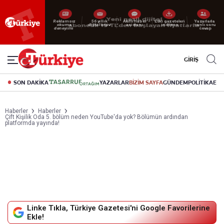
Reklamsız
56 yıllık
Akıllı haber
Eski gazeteleri
Yazarlarla
okuma
dijital arşiv
asistanı
indirme
canlı soru
deneyimi
cevap
GİRİŞ
SON DAKİKA
YAZARLAR
BİZİM SAYFA
GÜNDEM
POLİTİKA
EK
Haberler
Haberler
Çift Kişilik Oda 5. bölüm neden YouTube'da yok? Bölümün ardından
platformda yayında!
Linke Tıkla, Türkiye Gazetesi'ni Google Favorilerine
Ekle!