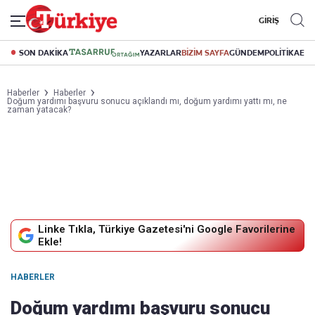
GİRİŞ
SON DAKİKA
YAZARLAR
BİZİM SAYFA
GÜNDEM
POLİTİKA
EK
Haberler
Haberler
Doğum yardımı başvuru sonucu açıklandı mı, doğum yardımı yattı mı, ne
zaman yatacak?
Linke Tıkla, Türkiye Gazetesi'ni Google Favorilerine
Ekle!
HABERLER
Doğum yardımı başvuru sonucu