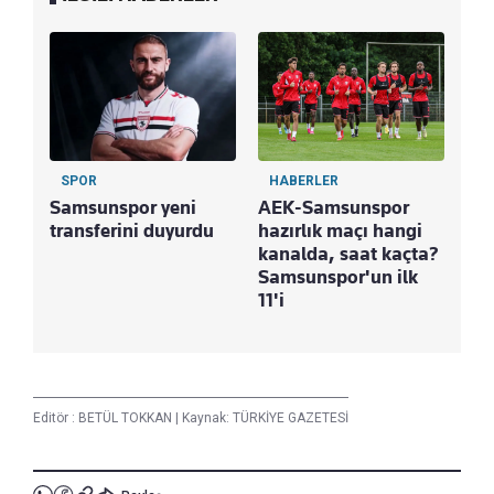
SPOR
HABERLER
S
Samsunspor yeni
AEK-Samsunspor
Beş
transferini duyurdu
hazırlık maçı hangi
"tr
kanalda, saat kaçta?
tep
Samsunspor'un ilk
ist
11'i
al
Editör :
BETÜL TOKKAN
|
Kaynak: TÜRKİYE GAZETESİ