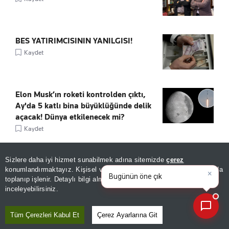
BES YATIRIMCISININ YANILGISI!
Kaydet
Elon Musk’ın roketi kontrolden çıktı,
Ay'da 5 katlı bina büyüklüğünde delik
açacak! Dünya etkilenecek mi?
Kaydet
Sizlere daha iyi hizmet sunabilmek adına sitemizde
çerez
×
Bugünün öne çıkan manşetleri
konumlandırmaktayız. Kişisel verileriniz, KVKK ve GDPR kapsamında
ve gelişmeleri neler?
toplanıp işlenir. Detaylı bilgi almak için
Aydınlatma Metnimizi
📰
Son 30 güne ait haberleri, spor gelişmelerini veya yazar yazılarını sorgulayabilirsiniz.
ÖNE ÇIKANLAR
inceleyebilirsiniz.
Tüm Çerezleri Kabul Et
Çerez Ayarlarına Git