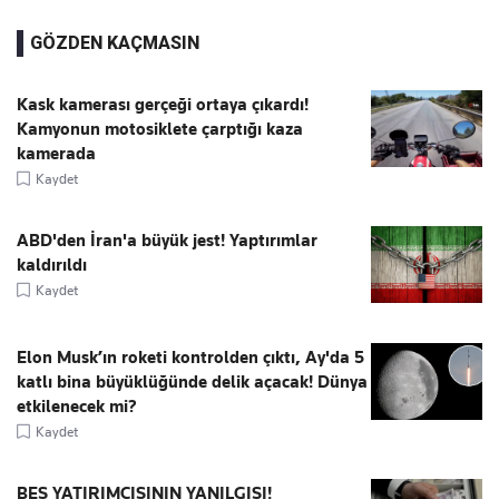
GÖZDEN KAÇMASIN
Kask kamerası gerçeği ortaya çıkardı!
Kamyonun motosiklete çarptığı kaza
kamerada
Kaydet
ABD'den İran'a büyük jest! Yaptırımlar
kaldırıldı
Kaydet
Elon Musk’ın roketi kontrolden çıktı, Ay'da 5
katlı bina büyüklüğünde delik açacak! Dünya
etkilenecek mi?
Kaydet
BES YATIRIMCISININ YANILGISI!