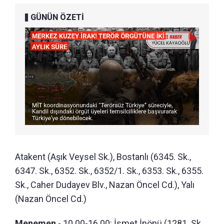
GÜNÜN ÖZETİ
Atakent (Aşık Veysel Sk.), Bostanlı (6345. Sk.,
6347. Sk., 6352. Sk., 6352/1. Sk., 6353. Sk., 6355.
Sk., Caher Dudayev Blv., Nazan Öncel Cd.), Yalı
(Nazan Öncel Cd.)
Menemen
- 10.00-16.00: İsmet İnönü (1281. Sk.,