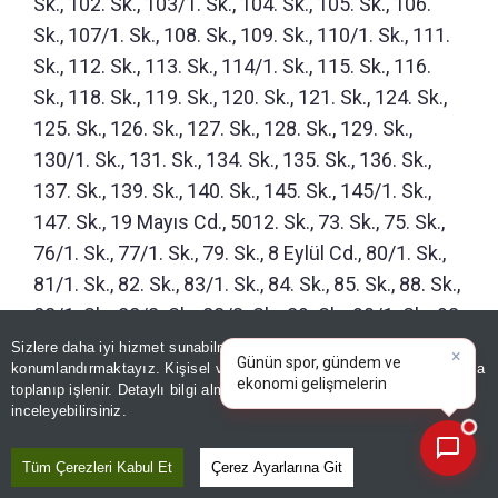
Sk., 102. Sk., 103/1. Sk., 104. Sk., 105. Sk., 106.
Sk., 107/1. Sk., 108. Sk., 109. Sk., 110/1. Sk., 111.
Sk., 112. Sk., 113. Sk., 114/1. Sk., 115. Sk., 116.
Sk., 118. Sk., 119. Sk., 120. Sk., 121. Sk., 124. Sk.,
125. Sk., 126. Sk., 127. Sk., 128. Sk., 129. Sk.,
130/1. Sk., 131. Sk., 134. Sk., 135. Sk., 136. Sk.,
137. Sk., 139. Sk., 140. Sk., 145. Sk., 145/1. Sk.,
147. Sk., 19 Mayıs Cd., 5012. Sk., 73. Sk., 75. Sk.,
76/1. Sk., 77/1. Sk., 79. Sk., 8 Eylül Cd., 80/1. Sk.,
81/1. Sk., 82. Sk., 83/1. Sk., 84. Sk., 85. Sk., 88. Sk.,
88/1. Sk., 88/2. Sk., 88/3. Sk., 89. Sk., 90/1. Sk., 92.
×
Günün spor, gündem ve
Sk., 93. Sk., 94. Sk., 95. Sk., 96. Sk., 97. Sk., 98. Sk.,
Sizlere daha iyi hizmet sunabilmek adına sitemizde
çerez
ekonomi gelişmelerini analiz
konumlandırmaktayız. Kişisel verileriniz, KVKK ve GDPR kapsamında
99. Sk., 99/1. Sk., Eşrefi Rumi Cd., Hoca Ahmet
edin!
toplanıp işlenir. Detaylı bilgi almak için
Aydınlatma Metnimizi
📰
Son 30 güne ait haberleri, spor gelişmelerini veya yazar yazılarını sorgulayabilirsiniz.
Yesevi Cd., İzmir Cd., Kirazlı Cd., Kırovası Küme
inceleyebilirsiniz.
Evleri, Küplücealtı Küme Evleri, Şehit Er İsa
Türkmen Cd.)
Tüm Çerezleri Kabul Et
Çerez Ayarlarına Git