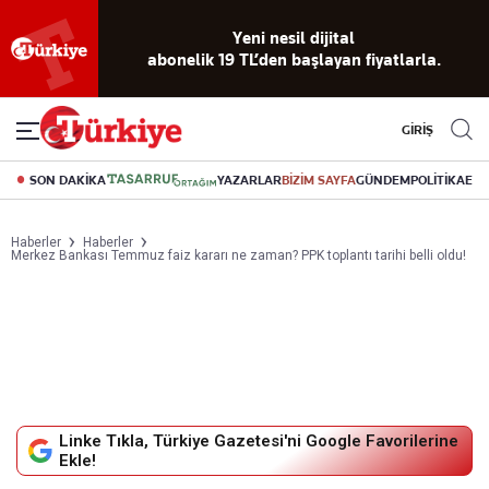
Yeni nesil dijital
abonelik 19 TL’den başlayan fiyatlarla.
GİRİŞ
SON DAKİKA
YAZARLAR
BİZİM SAYFA
GÜNDEM
POLİTİKA
EK
Haberler
Haberler
Merkez Bankası Temmuz faiz kararı ne zaman? PPK toplantı tarihi belli oldu!
Linke Tıkla, Türkiye Gazetesi'ni Google Favorilerine
Ekle!