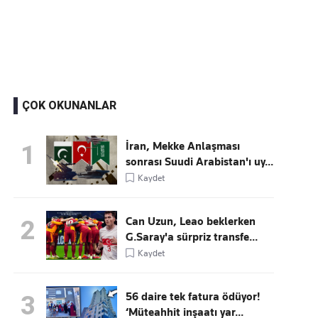
Kaçırmayın
Ücretsiz üye olun, gündemi şekillendiren gelişmeleri önce siz duyun
ÇOK OKUNANLAR
İran, Mekke Anlaşması
1
sonrası Suudi Arabistan'ı uy...
Kaydet
Can Uzun, Leao beklerken
2
G.Saray'a sürpriz transfe...
Kaydet
56 daire tek fatura ödüyor!
3
‘Müteahhit inşaatı yar...