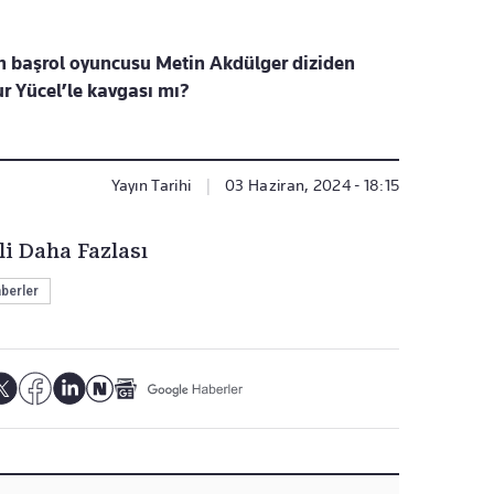
 başrol oyuncusu Metin Akdülger diziden
ur Yücel’le kavgası mı?
Yayın Tarihi
|
03 Haziran, 2024 - 18:15
li Daha Fazlası
berler