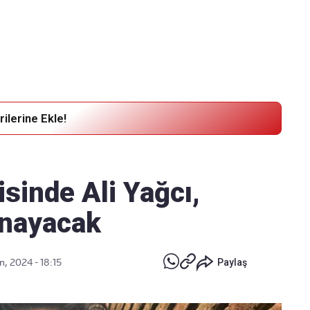
Haber Verin
Editör masamıza bilgi ve materyal göndermek için
tıklayın
ilerine Ekle!
sinde Ali Yağcı,
ynayacak
n, 2024 - 18:15
Paylaş