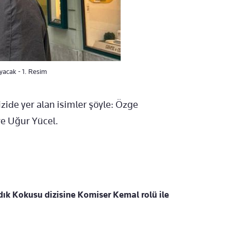
yacak - 1. Resim
izide yer alan isimler şöyle: Özge
e Uğur Yücel.
dık Kokusu dizisine Komiser Kemal rolü ile