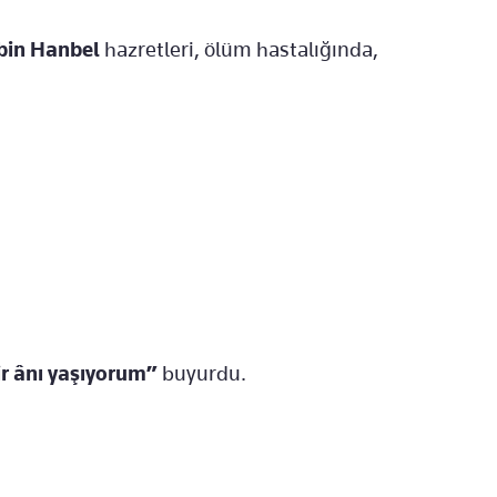
in Hanbel
hazretleri, ölüm hastalığında,
;
bir ânı yaşıyorum”
buyurdu.