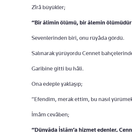
Zîrâ büyükler;
“Bir âlimin ölümü, bir âlemin ölümüdü
Sevenlerinden biri, onu rüyâda gördü.
Salınarak yürüyordu Cennet bahçelerind
Garibine gitti bu hâli.
Ona edeple yaklaşıp;
“Efendim, merak ettim, bu nasıl yürümek
İmâm cevâben;
“Dünyâda İslâm’a hizmet edenler, Cenne