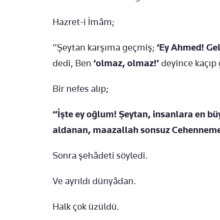
Hazret-i İmâm;
“Şeytan karşıma geçmiş;
‘Ey Ahmed! Gel 
dedi, Ben
‘olmaz, olmaz!’
deyince kaçıp 
Bir nefes alıp;
“İşte ey oğlum! Şeytan, insanlara en bü
aldanan, maazallah sonsuz Cehenneme
Sonra şehâdeti söyledi.
Ve ayrıldı dünyâdan.
Halk çok üzüldü.