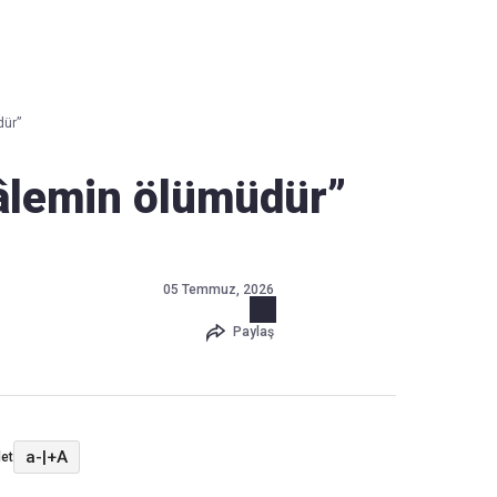
Haber Verin
Editör masamıza bilgi ve materyal
dür”
göndermek için
tıklayın
 âlemin ölümüdür”
05 Temmuz, 2026
Paylaş
a-
|
+A
et