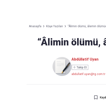
Takip Edin
Favori mecralarınızda haber
Anasayfa
Köşe Yazıları
“Âlimin ölümü, âlemin ölümü
akışımıza ulaşın
“Âlimin ölümü,
Abdüllatif Uyan
Takip Et
abdullatif.uyan@tg.com.tr
Kayd