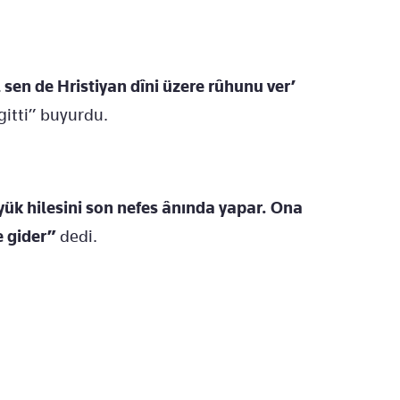
sen de Hristiyan dîni üzere rûhunu ver’
gitti” buyurdu.
yük hilesini son nefes ânında yapar. Ona
 gider”
dedi.