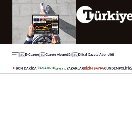
Gündem
Ekonomi
Spor
Politika
Borsa
Futbol
Eğitim
Altın
Puan Durumu
Döviz
Fikstür
Hisse Senedi
Şampiyonlar Ligi
Kripto Para
Avrupa Ligi
Emlak
Basketbol
E-Gazete
Gazete Aboneliği
Dijital Gazete Aboneliği
T-Otomobil
Turizm
SON DAKİKA
YAZARLAR
BİZİM SAYFA
GÜNDEM
POLİTİK
Yazarlar
Diğer Kategoriler
Kurumsal
Bugünün Yazarları
Magazin
Hakkımızda
Tüm Yazarlar
Teknoloji
İletişim
Resmî Ilanlar
Künye
Haberler
Gazete Aboneliği
Foto Haber
Danışma Telefonları
Video Galeri
Yasal
Reklam Ver