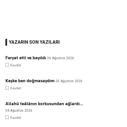
Kaçırmayın
Ücretsiz üye olun, gündemi
şekillendiren gelişmeleri önce siz duyun
YAZARIN SON YAZILARI
Feryat etti ve bayıldı
06 Ağustos 2026
Kaydet
Keşke ben doğmasaydım
05 Ağustos 2026
Kaydet
Allahü teâlânın korkusundan ağlardı...
04 Ağustos 2026
Kaydet