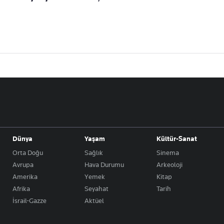
Dünya
Yaşam
Kültür-Sanat
Orta Doğu
Sağlık
Sinema
Avrupa
Hava Durumu
Arkeoloji
Amerika
Yemek
Kitap
Afrika
Seyahat
Tarih
İsrail-Gazze
Aktüel