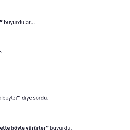
r”
buyurdular...
e.
 böyle?” diye sordu.
tte böyle yürürler”
buyurdu.