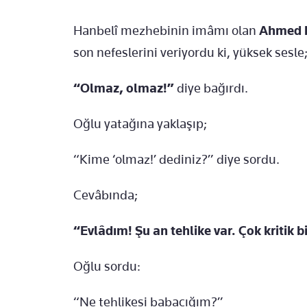
Hanbelî mezhebinin imâmı olan
Ahmed b
son nefeslerini veriyordu ki, yüksek sesle
“Olmaz, olmaz!”
diye bağırdı.
Oğlu yatağına yaklaşıp;
“Kime ‘olmaz!’ dediniz?” diye sordu.
Cevâbında;
“Evlâdım! Şu an tehlike var. Çok kritik 
Oğlu sordu:
“Ne tehlikesi babacığım?”