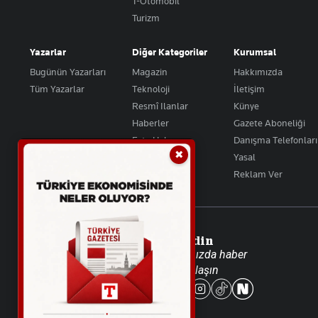
T-Otomobil
Turizm
Yazarlar
Diğer Kategoriler
Kurumsal
Bugünün Yazarları
Magazin
Hakkımızda
Tüm Yazarlar
Teknoloji
İletişim
Resmî Ilanlar
Künye
Haberler
Gazete Aboneliği
Foto Haber
Danışma Telefonları
✖
Video Galeri
Yasal
Reklam Ver
Takip Edin
Favori mecralarınızda haber
akışımıza ulaşın