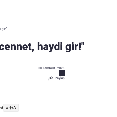
Haber Verin
Editör masamıza bilgi ve materyal
gir!"
göndermek için
tıklayın
cennet, haydi gir!"
08 Temmuz, 2026
Paylaş
a-
|
+A
et