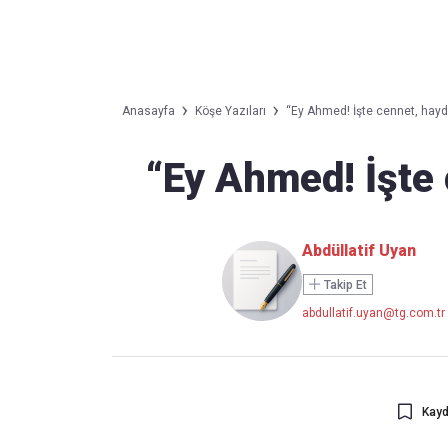
Takip Edin
Favori mecralarınızda haber
Anasayfa
Köşe Yazıları
“Ey Ahmed! İşte cennet, haydi 
akışımıza ulaşın
“Ey Ahmed! İşte 
Abdüllatif Uyan
Takip Et
abdullatif.uyan@tg.com.tr
Kayd