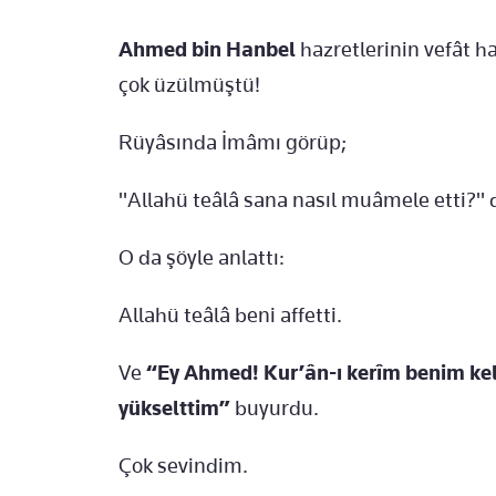
Ahmed bin Hanbel
hazretlerinin vefât
çok üzülmüştü!
Rüyâsında İmâmı görüp;
"Allahü teâlâ sana nasıl muâmele etti?" 
O da şöyle anlattı:
Allahü teâlâ beni affetti.
Ve
“Ey Ahmed! Kur’ân-ı kerîm benim kelâ
yükselttim”
buyurdu.
Çok sevindim.