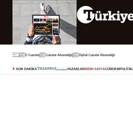
Gündem
Ekonomi
Spor
Politika
Borsa
Futbol
Eğitim
Altın
Puan Durumu
Döviz
Fikstür
Hisse Senedi
Şampiyonlar Ligi
Kripto Para
Avrupa Ligi
Emlak
Basketbol
E-Gazete
Gazete Aboneliği
Dijital Gazete Aboneliği
T-Otomobil
Turizm
SON DAKİKA
YAZARLAR
BİZİM SAYFA
GÜNDEM
POLİTİK
Yazarlar
Diğer Kategoriler
Kurumsal
Bugünün Yazarları
Magazin
Hakkımızda
Tüm Yazarlar
Teknoloji
İletişim
Resmî Ilanlar
Künye
Haberler
Gazete Aboneliği
Foto Haber
Danışma Telefonları
Video Galeri
Yasal
Reklam Ver