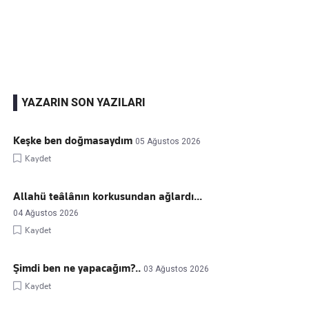
Kaçırmayın
Ücretsiz üye olun, gündemi
şekillendiren gelişmeleri önce siz duyun
YAZARIN SON YAZILARI
Keşke ben doğmasaydım
05 Ağustos 2026
Kaydet
Allahü teâlânın korkusundan ağlardı...
04 Ağustos 2026
Kaydet
Şimdi ben ne yapacağım?..
03 Ağustos 2026
Kaydet