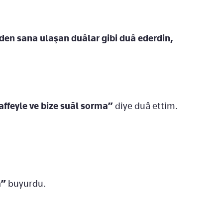
en sana ulaşan duâlar gibi duâ ederdin,
 affeyle ve bize suâl sorma”
diye duâ ettim.
a”
buyurdu.