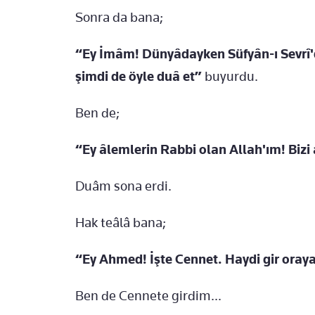
Sonra da bana;
“Ey İmâm! Dünyâdayken Süfyân-ı Sevrî'd
şimdi de öyle duâ et”
buyurdu.
Ben de;
“Ey âlemlerin Rabbi olan Allah'ım! Bizi
Duâm sona erdi.
Hak teâlâ bana;
“Ey Ahmed! İşte Cennet. Haydi gir oray
Ben de Cennete girdim...