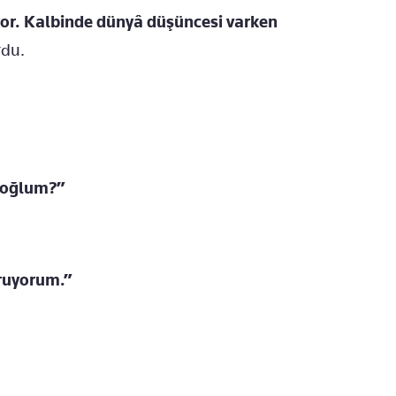
or. Kalbinde dünyâ düşüncesi varken
du.
u oğlum?”
oruyorum.”