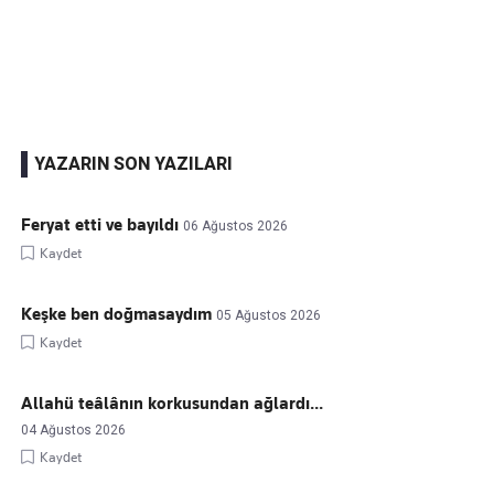
Kaçırmayın
Ücretsiz üye olun, gündemi
şekillendiren gelişmeleri önce siz duyun
YAZARIN SON YAZILARI
Feryat etti ve bayıldı
06 Ağustos 2026
Kaydet
Keşke ben doğmasaydım
05 Ağustos 2026
Kaydet
Allahü teâlânın korkusundan ağlardı...
04 Ağustos 2026
Kaydet