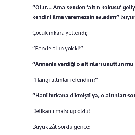
“Olur… Ama senden ‘altın kokusu’ geliy
kendini ilme veremezsin evlâdım”
buyur
Çocuk inkâra yeltendi;
“Bende altın yok ki!”
“Annenin verdiği o altınları unuttun m
“Hangi altınları efendim?”
“Hani hırkana dikmişti ya, o altınları s
Delikanlı mahcup oldu!
Büyük zât sordu gence: