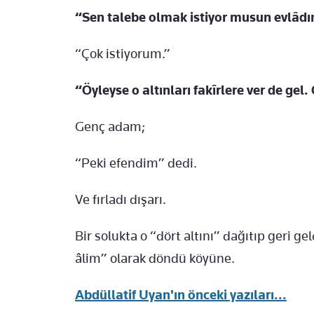
“Sen talebe olmak istiyor musun evlâd
“Çok istiyorum.”
“Öyleyse o altınları fakîrlere ver de ge
Genç adam;
“Peki efendim” dedi.
Ve fırladı dışarı.
Bir solukta o “dört altını” dağıtıp geri g
âlim” olarak döndü köyüne.
Abdüllatif Uyan'ın önceki yazıları...