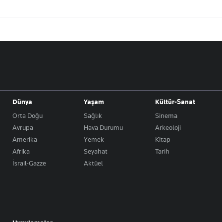
Dünya
Yaşam
Kültür-Sanat
Orta Doğu
Sağlık
Sinema
Avrupa
Hava Durumu
Arkeoloji
Amerika
Yemek
Kitap
Afrika
Seyahat
Tarih
İsrail-Gazze
Aktüel