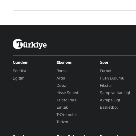
Gündem
Ekonomi
Spor
Politika
Borsa
Futbol
Eğitim
Altın
Puan Durumu
Döviz
Fikstür
Hisse Senedi
Şampiyonlar Ligi
Kripto Para
Avrupa Ligi
Emlak
Basketbol
T-Otomobil
Turizm