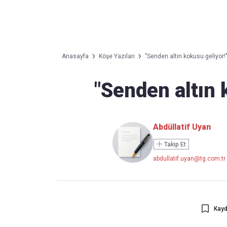
Takip Edin
Favori mecralarınızda haber
Anasayfa
Köşe Yazıları
"Senden altın kokusu geliyor!
akışımıza ulaşın
"Senden altın 
Abdüllatif Uyan
Takip Et
abdullatif.uyan@tg.com.tr
Kayd