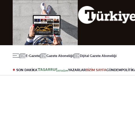
Gündem
Ekonomi
Spor
Politika
Borsa
Futbol
Eğitim
Altın
Puan Durumu
Döviz
Fikstür
Hisse Senedi
Şampiyonlar Ligi
Kripto Para
Avrupa Ligi
Emlak
Basketbol
E-Gazete
Gazete Aboneliği
Dijital Gazete Aboneliği
T-Otomobil
Turizm
SON DAKİKA
YAZARLAR
BİZİM SAYFA
GÜNDEM
POLİTİK
Yazarlar
Diğer Kategoriler
Kurumsal
Bugünün Yazarları
Magazin
Hakkımızda
Tüm Yazarlar
Teknoloji
İletişim
Resmî Ilanlar
Künye
Haberler
Gazete Aboneliği
Foto Haber
Danışma Telefonları
Video Galeri
Yasal
Reklam Ver