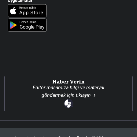
Uygulamalar
Haber Verin
Editör masamıza bilgi ve materyal
göndermek için
tıklayın
Son Dakika
Site H