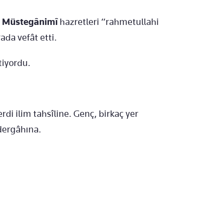
s Müstegânimî
hazretleri “rahmetullahi
da vefât etti.
tiyordu.
rdi ilim tahsîline. Genç, birkaç yer
 dergâhına.