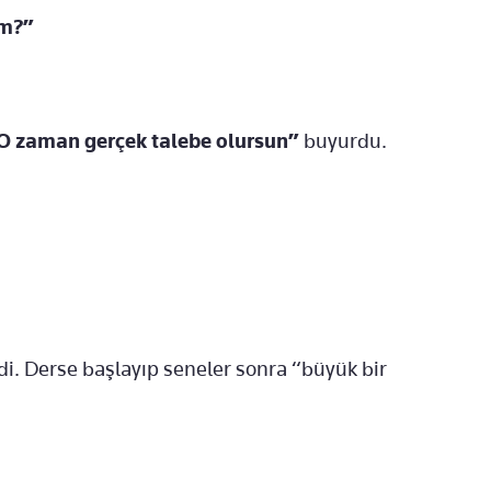
ım?”
l. O zaman gerçek talebe olursun”
buyurdu.
eldi. Derse başlayıp seneler sonra “büyük bir