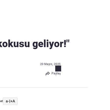
Haber Verin
Editör masamıza bilgi ve materyal
"
göndermek için
tıklayın
kokusu geliyor!"
20 Mayıs, 2025
Paylaş
a-
|
+A
et