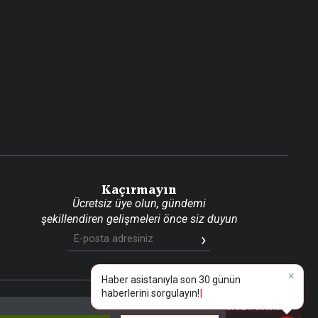
Kaçırmayın
Ücretsiz üye olun, gündemi
şekillendiren gelişmeleri önce siz duyun
×
Haber asistanıyla son 30 günün
haberlerini sorgulayın
|
📰
Son 30 güne ait haberleri, spor gelişmelerini veya yazar yazılarını sorgulayabilirsiniz.
aritası
RSS
KVKK Aydınlatma Metni
Gizlilik Politikası
Çerez Politikası