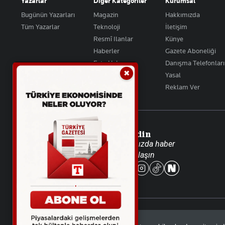
Yazarlar
Diğer Kategoriler
Kurumsal
Bugünün Yazarları
Magazin
Hakkımızda
Tüm Yazarlar
Teknoloji
İletişim
Resmî Ilanlar
Künye
Haberler
Gazete Aboneliği
Foto Haber
Danışma Telefonları
✖
Video Galeri
Yasal
Reklam Ver
Takip Edin
Favori mecralarınızda haber
akışımıza ulaşın
© 2026 İhlas Medya Grubu. Tüm Hakları Saklıdır