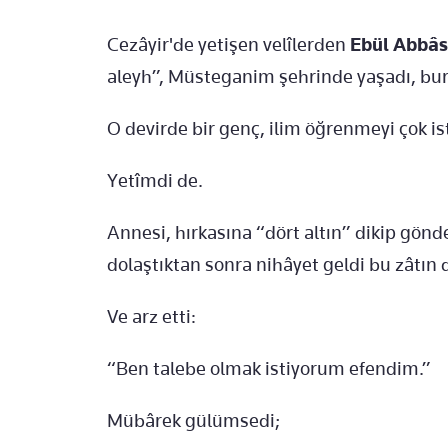
Cezâyir'de yetişen velîlerden
Ebül Abbâ
aleyh”, Müsteganim şehrinde yaşadı, bura
O devirde bir genç, ilim öğrenmeyi çok is
Yetîmdi de.
Annesi, hırkasına “dört altın” dikip gönde
dolaştıktan sonra nihâyet geldi bu zâtın
Ve arz etti:
“Ben talebe olmak istiyorum efendim.”
Mübârek gülümsedi;