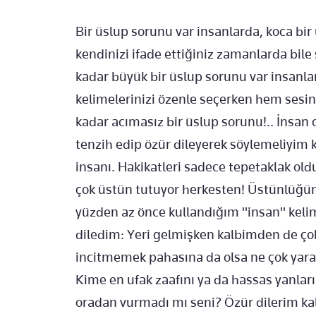
Bir üslup sorunu var insanlarda, koca bir
kendinizi ifade ettiğiniz zamanlarda bil
kadar büyük bir üslup sorunu var insanl
kelimelerinizi özenle seçerken hem sesin
kadar acımasız bir üslup sorunu!.. İnsan
tenzih edip özür dileyerek söylemeliyim 
insanı. Hakikatleri sadece tepetaklak o
çok üstün tutuyor herkesten! Üstünlüğü
yüzden az önce kullandığım "insan" kelim
diledim: Yeri gelmişken kalbimden de ço
incitmemek pahasına da olsa ne çok yara b
Kime en ufak zaafını ya da hassas yanları
oradan vurmadı mı seni? Özür dilerim kal