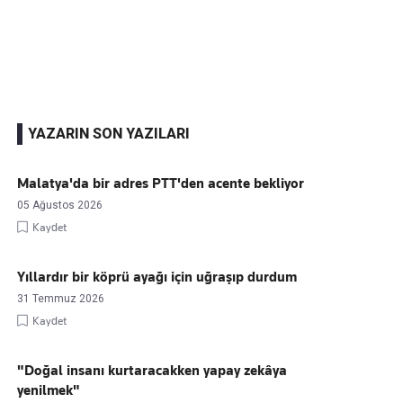
Kaçırmayın
Ücretsiz üye olun, gündemi şekillendiren gelişmeleri önce siz duyun
YAZARIN SON YAZILARI
Malatya'da bir adres PTT'den acente bekliyor
05 Ağustos 2026
Kaydet
Yıllardır bir köprü ayağı için uğraşıp durdum
31 Temmuz 2026
Kaydet
"Doğal insanı kurtaracakken yapay zekâya
yenilmek"