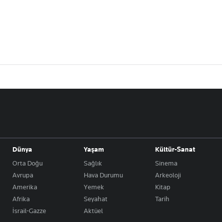
Dünya
Yaşam
Kültür-Sanat
Orta Doğu
Sağlık
Sinema
Avrupa
Hava Durumu
Arkeoloji
Amerika
Yemek
Kitap
Afrika
Seyahat
Tarih
İsrail-Gazze
Aktüel