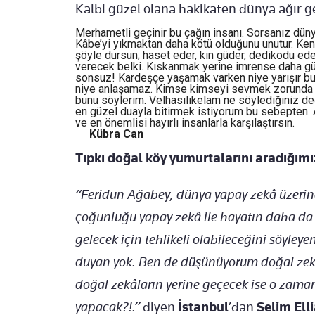
Kalbi güzel olana hakikaten dünya ağır g
Merhametli geçinir bu çağın insanı. Sorsanız düny
Kâbe’yi yıkmaktan daha kötü olduğunu unutur. Ke
şöyle dursun; haset eder, kin güder, dedikodu ede
verecek belki. Kıskanmak yerine imrense daha gü
sonsuz! Kardeşçe yaşamak varken niye yarışır b
niye anlaşamaz. Kimse kimseyi sevmek zorunda değ
bunu söylerim. Velhasılıkelam ne söylediğiniz deği
en güzel duayla bitirmek istiyorum bu sebepten. A
ve en önemlisi hayırlı insanlarla karşılaştırsın.
Kübra Can
Tıpkı doğal köy yumurtalarını aradığımı
“Feridun Ağabey, dünya yapay zekâ üzeri
çoğunluğu yapay zekâ ile hayatın daha da
gelecek için tehlikeli olabileceğini söyley
duyan yok. Ben de düşünüyorum doğal zekâ
doğal zekâların yerine geçecek ise o zama
yapacak?!.”
diyen
İstanbul
’dan
Selim
Elli