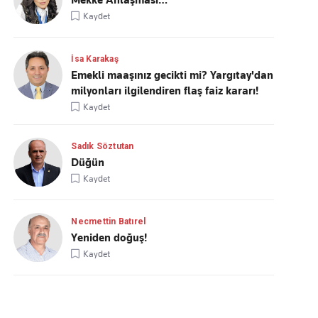
Mekke Anlaşması…
Kaydet
İsa Karakaş
Emekli maaşınız gecikti mi? Yargıtay'dan
milyonları ilgilendiren flaş faiz kararı!
Kaydet
Sadık Söztutan
Düğün
Kaydet
Necmettin Batırel
Yeniden doğuş!
Kaydet