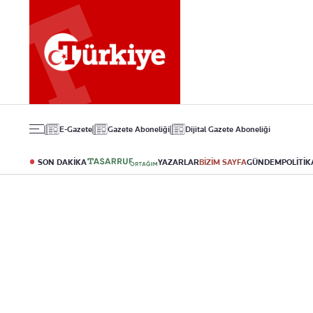
Gündem
Ekonomi
Spor
Politika
Borsa
Futbol
Eğitim
Altın
Puan Durumu
Döviz
Fikstür
Hisse Senedi
Şampiyonlar Ligi
Kripto Para
Avrupa Ligi
Emlak
Basketbol
E-Gazete
Gazete Aboneliği
Dijital Gazete Aboneliği
T-Otomobil
Turizm
SON DAKİKA
YAZARLAR
BİZİM SAYFA
GÜNDEM
POLİTİK
Yazarlar
Diğer Kategoriler
Kurumsal
Bugünün Yazarları
Magazin
Hakkımızda
Tüm Yazarlar
Teknoloji
İletişim
Resmî Ilanlar
Künye
Haberler
Gazete Aboneliği
Foto Haber
Danışma Telefonla
Video Galeri
Yasal
Reklam Ver