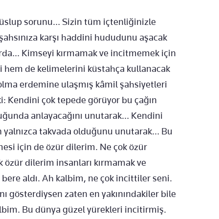
 üslup sorunu… Sizin tüm içtenliğinizle
e şahsınıza karşı haddini hududunu aşacak
arda... Kimseyi kırmamak ve incitmemek için
i hem de kelimelerini küstahça kullanacak
 olma erdemine ulaşmış kâmil şahsiyetleri
ki: Kendini çok tepede görüyor bu çağın
lduğunda anlayacağını unutarak… Kendini
n yalnızca takvada olduğunu unutarak… Bu
esi için de özür dilerim. Ne çok özür
k özür dilerim insanları kırmamak ve
ere aldı. Ah kalbim, ne çok incittiler seni.
nı gösterdiysen zaten en yakınındakiler bile
bim. Bu dünya güzel yürekleri incitirmiş.