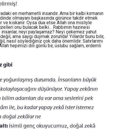
elirmiş!
adaki en merhametli insandır. Ama bir kalbi kırmanın
ndinde olmayanı başkasında görünce takdir etmek
r ve kıskanır. Oysa dua etse Allah ona misliyle
zelleri onu bulacak belki… Rabbimin hazinesi
u insanlar, neyi paylaşamaz? Neyi çekemez yahut
il, ama saygı duymak zorunda! Yıllardır bunu bilir,
l, nasıl söylediğiniz çok daha önemlidir. Satırlarımı
llah hepimizi dili gönlü bir, üslubu sağlam, erdemli
z gibi
ne yoğunlaşmış durumda. İnsanların büyük
 kolaylaşacağını düşünüyor. Yapay zekânın
en bilim adamları da var ama seslerini pek
m ile, bu kadar yapay zekâ ister istemez
n doğal zekâlar ne
altı
isimli genç okuyucumuz, doğal zekâ