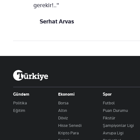
gerekir!.."
Serhat Arvas
Gündem
Ekonomi
Spor
Politika
Borsa
Futbol
Eğitim
Altın
Puan Durumu
Döviz
Fikstür
Hisse Senedi
Şampiyonlar Ligi
Kripto Para
Avrupa Ligi