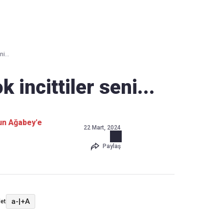
Haber Verin
Editör masamıza bilgi ve materyal göndermek için
tıklayın
i...
 incittiler seni...
dun Ağabey'e
22 Mart, 2024
Paylaş
a-
|
+A
et