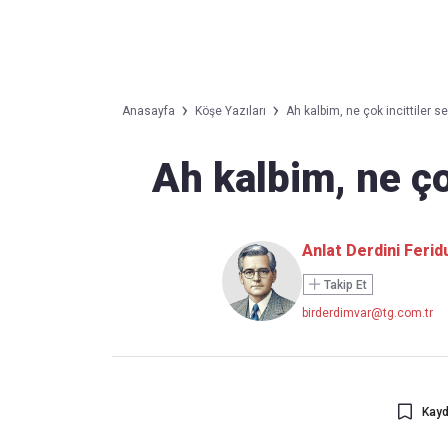
Takip Edin
Favori mecralarınızda haber akışımıza ulaşın
Anasayfa
Köşe Yazıları
Ah kalbim, ne çok incittiler sen
Ah kalbim, ne çok
Anlat Derdini Feri
Takip Et
birderdimvar@tg.com.tr
Kayd