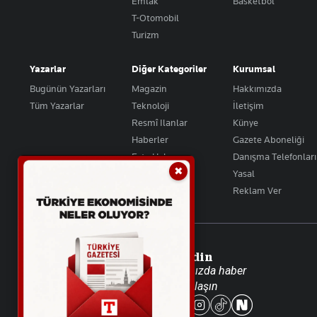
Emlak
Basketbol
T-Otomobil
Turizm
Yazarlar
Diğer Kategoriler
Kurumsal
Bugünün Yazarları
Magazin
Hakkımızda
Tüm Yazarlar
Teknoloji
İletişim
Resmî Ilanlar
Künye
Haberler
Gazete Aboneliği
Foto Haber
Danışma Telefonları
✖
Video Galeri
Yasal
Reklam Ver
Takip Edin
Favori mecralarınızda haber
akışımıza ulaşın