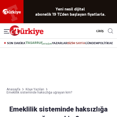
Yeni nesil dijital
abonelik 19 TL’den başlayan fiyatlarla.
GİRİŞ
SON DAKİKA
YAZARLAR
BİZİM SAYFA
GÜNDEM
POLİTİKA
EK
Anasayfa
Köşe Yazıları
Emeklilik sisteminde haksızlığa uğrayan kim?
Emeklilik sisteminde haksızlığa