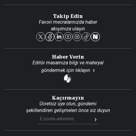
Video Galeri
Gazete Aboneliği
Danışma Telefonları
Takip Edin
Favori mecralarınızda haber
Yasal
akışımıza ulaşın
Reklam Ver
Haber Verin
Editör masamıza bilgi ve materyal
göndermek için
tıklayın
Kaçırmayın
Ücretsiz üye olun, gündemi
şekillendiren gelişmeleri önce siz duyun