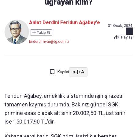
uğrayan kim?
Anlat Derdini Feridun Ağabey'e
31 Ocak, 2024
Takip Et
Paylaş
birderdimvar@tg.com.tr
a-
|
+A
Kaydet
Feridun Ağabey, emeklilik sisteminde işin şirazesi
tamamen kaymış durumda. Bakınız güncel SGK
primine esas olacak alt sınır 20.002,50 TL, üst sınır
ise 150.017,90 TL’dir.
Kabaca vergi hariç, SGK primi işsizlikle beraber