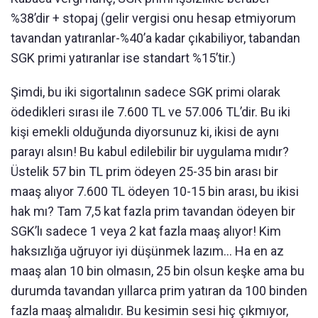
%38’dir + stopaj (gelir vergisi onu hesap etmiyorum
tavandan yatıranlar-%40’a kadar çıkabiliyor, tabandan
SGK primi yatıranlar ise standart %15’tir.)
Şimdi, bu iki sigortalının sadece SGK primi olarak
ödedikleri sırası ile 7.600 TL ve 57.006 TL’dir. Bu iki
kişi emekli olduğunda diyorsunuz ki, ikisi de aynı
parayı alsın! Bu kabul edilebilir bir uygulama mıdır?
Üstelik 57 bin TL prim ödeyen 25-35 bin arası bir
maaş alıyor 7.600 TL ödeyen 10-15 bin arası, bu ikisi
hak mı? Tam 7,5 kat fazla prim tavandan ödeyen bir
SGK’lı sadece 1 veya 2 kat fazla maaş alıyor! Kim
haksızlığa uğruyor iyi düşünmek lazım... Ha en az
maaş alan 10 bin olmasın, 25 bin olsun keşke ama bu
durumda tavandan yıllarca prim yatıran da 100 binden
fazla maaş almalıdır. Bu kesimin sesi hiç çıkmıyor,