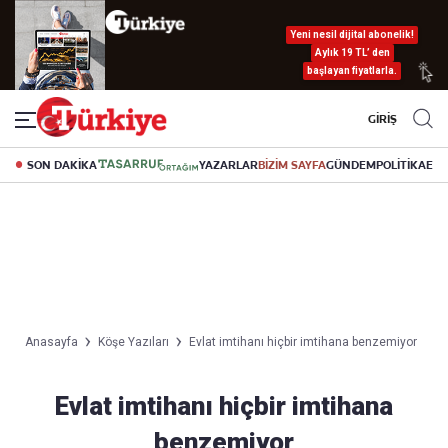
Yeni nesil dijital abonelik!
Aylık 19 TL’ den
başlayan fiyatlarla.
GİRİŞ
SON DAKİKA
YAZARLAR
BİZİM SAYFA
GÜNDEM
POLİTİKA
EK
Anasayfa
Köşe Yazıları
Evlat imtihanı hiçbir imtihana benzemiyor
Evlat imtihanı hiçbir imtihana
benzemiyor