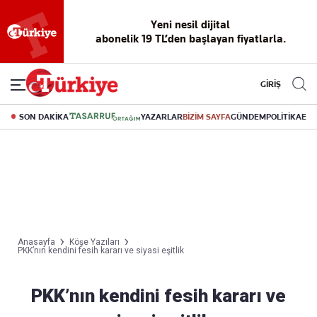
Yeni nesil dijital
abonelik 19 TL’den başlayan fiyatlarla.
GİRİŞ
SON DAKİKA
YAZARLAR
BİZİM SAYFA
GÜNDEM
POLİTİKA
EK
Anasayfa
Köşe Yazıları
PKK’nın kendini fesih kararı ve siyasi eşitlik
PKK’nın kendini fesih kararı ve