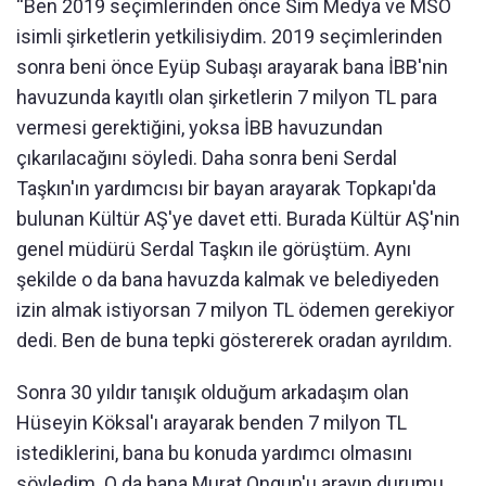
“Ben 2019 seçimlerinden önce Sim Medya ve MSO
isimli şirketlerin yetkilisiydim. 2019 seçimlerinden
sonra beni önce Eyüp Subaşı arayarak bana İBB'nin
havuzunda kayıtlı olan şirketlerin 7 milyon TL para
vermesi gerektiğini, yoksa İBB havuzundan
çıkarılacağını söyledi. Daha sonra beni Serdal
Taşkın'ın yardımcısı bir bayan arayarak Topkapı'da
bulunan Kültür AŞ'ye davet etti. Burada Kültür AŞ'nin
genel müdürü Serdal Taşkın ile görüştüm. Aynı
şekilde o da bana havuzda kalmak ve belediyeden
izin almak istiyorsan 7 milyon TL ödemen gerekiyor
dedi. Ben de buna tepki göstererek oradan ayrıldım.
Sonra 30 yıldır tanışık olduğum arkadaşım olan
Hüseyin Köksal'ı arayarak benden 7 milyon TL
istediklerini, bana bu konuda yardımcı olmasını
söyledim. O da bana Murat Ongun'u arayıp durumu