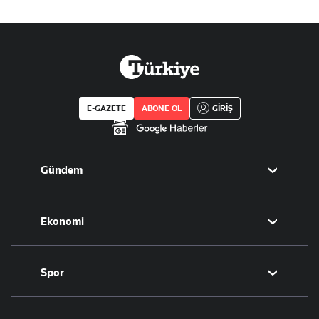
E-GAZETE
ABONE OL
GİRİŞ
Gündem
Politika
Ekonomi
Eğitim
Borsa
Spor
Altın
Döviz
Futbol