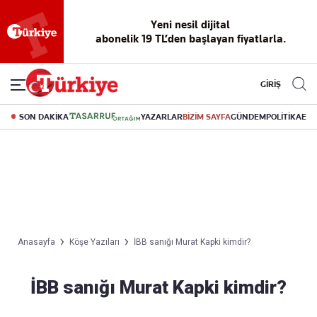
Yeni nesil dijital
abonelik 19 TL’den başlayan fiyatlarla.
GİRİŞ
SON DAKİKA
YAZARLAR
BİZİM SAYFA
GÜNDEM
POLİTİKA
EK
Anasayfa
Köşe Yazıları
İBB sanığı Murat Kapki kimdir?
İBB sanığı Murat Kapki kimdir?