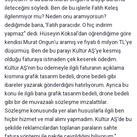
ileteceğini söyledi. Ben de bu işlerle Fatih Keleş
ilgilenmiyor mu? Neden onu aramıyorsun?
dediğimde bana, 'Fatih paracıdır. O hiç indirim
yapmaz" dedi. Hüseyin Köksal'dan öğrendiğime göre
kendisi Murat Ongun'u aramış ve fiyatı 6 milyon TL'ye
düşürmüş. Ben de bu parayı Kültür AŞ'ye kesmiş
olduğu faturaya istinaden çek keserek ödedim.
Kültür AŞ'nin bu ödemeyle ilgili faturanın açıklama
kısmına grafik tasarım bedeli, drone bedeli gibi
ibareler yazarak gönderdiğini hatırlıyorum. Ayrıca bu
konu ile ilgili bana grafik tasarım bedeli, drone bedeli
gibi bir de muvazaalı sözleşme imzalattılar.
Sözleşme konusunda yer alan hususlarla ilgili ben
hiçbir hizmet ve mal alımı yapmadım. Kültür AŞ'de bu
şekilde reklamcılardan toplanan paraların sahte
fatura yöntemi ile nakde çevrildiğini biliyorum."