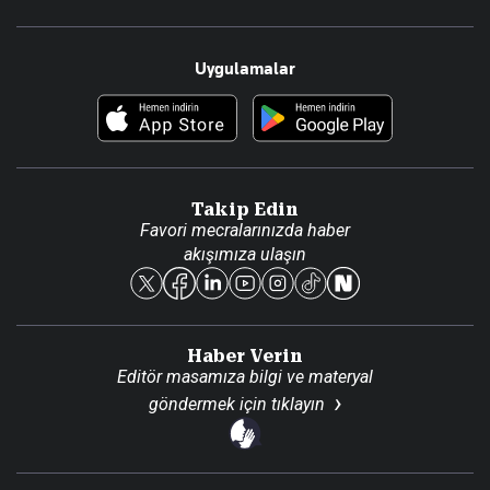
Resmî Ilanlar
Hakkımızda
Uygulamalar
Haberler
İletişim
Foto Haber
Künye
Video Galeri
Gazete Aboneliği
Danışma Telefonları
Takip Edin
Favori mecralarınızda haber
Yasal
akışımıza ulaşın
Reklam Ver
Haber Verin
Editör masamıza bilgi ve materyal
göndermek için
tıklayın