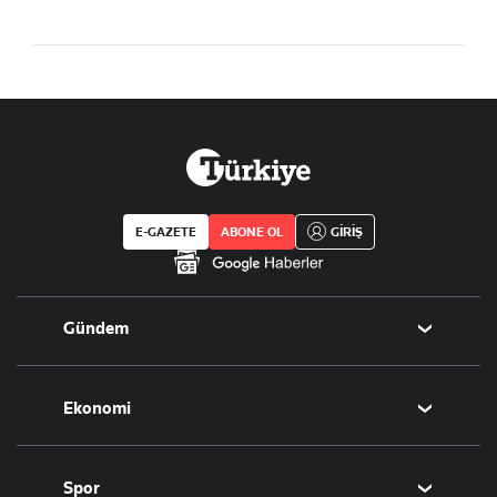
E-GAZETE
ABONE OL
GİRİŞ
Gündem
Politika
Ekonomi
Eğitim
Borsa
Spor
Altın