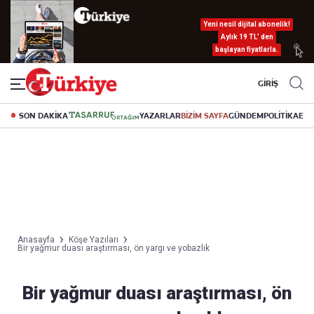
Yeni nesil dijital abonelik!
Aylık 19 TL’ den
başlayan fiyatlarla.
GİRİŞ
SON DAKİKA
YAZARLAR
BİZİM SAYFA
GÜNDEM
POLİTİKA
EK
Anasayfa
Köşe Yazıları
Bir yağmur duası araştırması, ön yargı ve yobazlık
Bir yağmur duası araştırması, ön