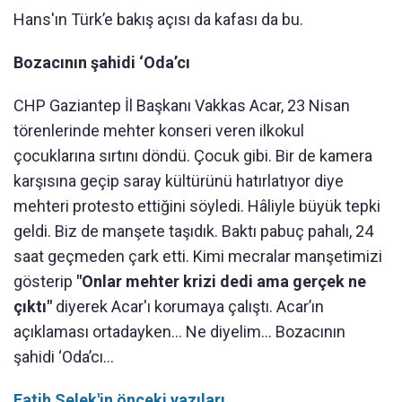
Hans'ın Türk’e bakış açısı da kafası da bu.
Bozacının şahidi ‘Oda’cı
CHP Gaziantep İl Başkanı Vakkas Acar, 23 Nisan
törenlerinde mehter konseri veren ilkokul
çocuklarına sırtını döndü. Çocuk gibi. Bir de kamera
karşısına geçip saray kültürünü hatırlatıyor diye
mehteri protesto ettiğini söyledi. Hâliyle büyük tepki
geldi. Biz de manşete taşıdık. Baktı pabuç pahalı, 24
saat geçmeden çark etti. Kimi mecralar manşetimizi
gösterip
"Onlar mehter krizi dedi ama gerçek ne
çıktı"
diyerek Acar'ı korumaya çalıştı. Acar’ın
açıklaması ortadayken... Ne diyelim… Bozacının
şahidi ‘Oda’cı...
Fatih Selek'in önceki yazıları...