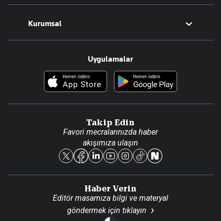
Magazin
Kurumsal
Teknoloji
Resmî Ilanlar
Hakkımızda
Uygulamalar
Haberler
İletişim
Foto Haber
Künye
Video Galeri
Gazete Aboneliği
Danışma Telefonları
Takip Edin
Favori mecralarınızda haber
Yasal
akışımıza ulaşın
Reklam Ver
Haber Verin
Editör masamıza bilgi ve materyal
göndermek için
tıklayın