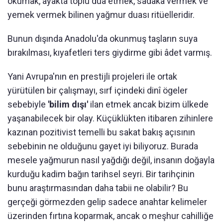
okumak, ayakta toplu dua etmek, sadaka vermek ve
yemek vermek bilinen yağmur duası ritüelleridir.
Bunun dışında Anadolu'da okunmuş taşların suya
bırakılması, kıyafetleri ters giydirme gibi âdet varmış.
Yani Avrupa'nın en prestijli projeleri ile ortak
yürütülen bir çalışmayı, sırf içindeki dinî ögeler
sebebiyle
'bilim dışı'
ilan etmek ancak bizim ülkede
yaşanabilecek bir olay. Küçüklükten itibaren zihinlere
kazınan pozitivist temelli bu sakat bakış açısının
sebebinin ne olduğunu gayet iyi biliyoruz. Burada
mesele yağmurun nasıl yağdığı değil, insanın doğayla
kurduğu kadim bağın tarihsel seyri. Bir tarihçinin
bunu araştırmasından daha tabii ne olabilir? Bu
gerçeği görmezden gelip sadece anahtar kelimeler
üzerinden fırtına koparmak, ancak o meşhur cahilliğe