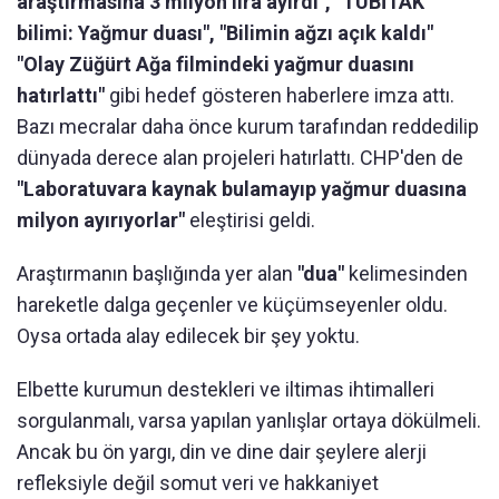
araştırmasına 3 milyon lira ayırdı", "TÜBİTAK
bilimi: Yağmur duası", "Bilimin ağzı açık kaldı"
"Olay Züğürt Ağa filmindeki yağmur duasını
hatırlattı"
gibi hedef gösteren haberlere imza attı.
Bazı mecralar daha önce kurum tarafından reddedilip
dünyada derece alan projeleri hatırlattı. CHP'den de
"Laboratuvara kaynak bulamayıp yağmur duasına
milyon ayırıyorlar"
eleştirisi geldi.
Araştırmanın başlığında yer alan
"dua"
kelimesinden
hareketle dalga geçenler ve küçümseyenler oldu.
Oysa ortada alay edilecek bir şey yoktu.
Elbette kurumun destekleri ve iltimas ihtimalleri
sorgulanmalı, varsa yapılan yanlışlar ortaya dökülmeli.
Ancak bu ön yargı, din ve dine dair şeylere alerji
refleksiyle değil somut veri ve hakkaniyet