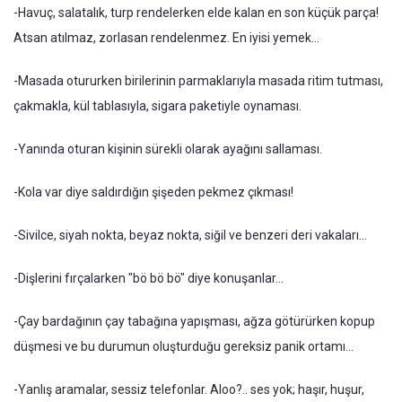
-Havuç, salatalık, turp rendelerken elde kalan en son küçük parça!
Atsan atılmaz, zorlasan rendelenmez. En iyisi yemek...
-Masada otururken birilerinin parmaklarıyla masada ritim tutması,
çakmakla, kül tablasıyla, sigara paketiyle oynaması.
-Yanında oturan kişinin sürekli olarak ayağını sallaması.
-Kola var diye saldırdığın şişeden pekmez çıkması!
-Sivilce, siyah nokta, beyaz nokta, siğil ve benzeri deri vakaları...
-Dişlerini fırçalarken "bö bö bö" diye konuşanlar...
-Çay bardağının çay tabağına yapışması, ağza götürürken kopup
düşmesi ve bu durumun oluşturduğu gereksiz panik ortamı...
-Yanlış aramalar, sessiz telefonlar. Aloo?.. ses yok; haşır, huşur,