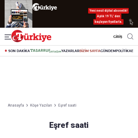
Yeni nesil dijital abonelik!
Aylık 19 TL’ den
başlayan fiyatlarla.
GİRİŞ
SON DAKİKA
YAZARLAR
BİZİM SAYFA
GÜNDEM
POLİTİKA
EK
Anasayfa
Köşe Yazıları
Eşref saati
Eşref saati