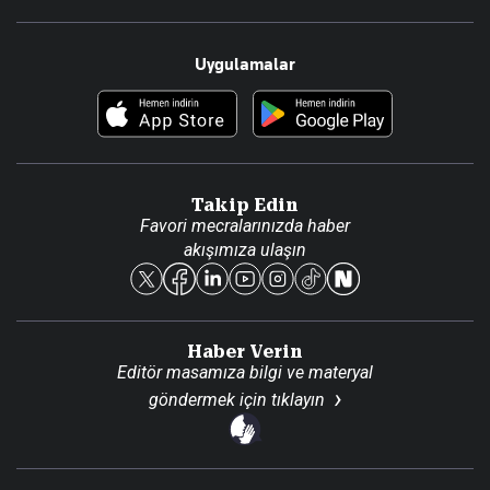
Resmî Ilanlar
Hakkımızda
Uygulamalar
Haberler
İletişim
Foto Haber
Künye
Video Galeri
Gazete Aboneliği
Danışma Telefonları
Takip Edin
Favori mecralarınızda haber
Yasal
akışımıza ulaşın
Reklam Ver
Haber Verin
Editör masamıza bilgi ve materyal
göndermek için
tıklayın