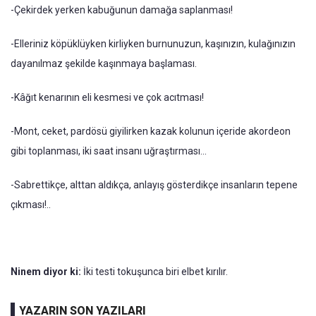
-Çekirdek yerken kabuğunun damağa saplanması!
-Elleriniz köpüklüyken kirliyken burnunuzun, kaşınızın, kulağınızın
dayanılmaz şekilde kaşınmaya başlaması.
-Kâğıt kenarının eli kesmesi ve çok acıtması!
-Mont, ceket, pardösü giyilirken kazak kolunun içeride akordeon
gibi toplanması, iki saat insanı uğraştırması...
-Sabrettikçe, alttan aldıkça, anlayış gösterdikçe insanların tepene
çıkması!..
Ni­nem diyor ki:
İki testi tokuşunca biri elbet kırılır.
YAZARIN SON YAZILARI