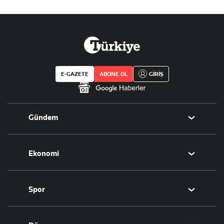
E-GAZETE
ABONE OL
GİRİŞ
Gündem
Politika
Ekonomi
Eğitim
Borsa
Spor
Altın
Döviz
Futbol