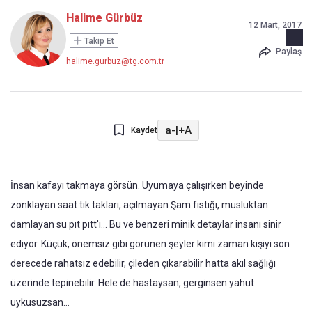
Halime Gürbüz
12 Mart, 2017
Takip Et
Paylaş
halime.gurbuz@tg.com.tr
a-
|
+A
Kaydet
İnsan kafayı takmaya görsün. Uyumaya çalışırken beyinde
zonklayan saat tik takları, açılmayan Şam fıstığı, musluktan
damlayan su pıt pıtt'ı... Bu ve benzeri minik detaylar insanı sinir
ediyor. Küçük, önemsiz gibi görünen şeyler kimi zaman kişiyi son
derecede rahatsız edebilir, çileden çıkarabilir hatta akıl sağlığı
üzerinde tepinebilir. Hele de hastaysan, gerginsen yahut
uykusuzsan…