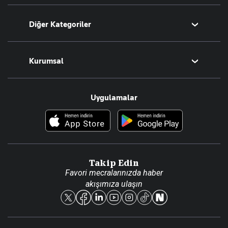
Bugünün Yazarları
Diğer Kategoriler
Tüm Yazarlar
Magazin
Kurumsal
Teknoloji
Resmî Ilanlar
Hakkımızda
Uygulamalar
Haberler
İletişim
Foto Haber
Künye
Video Galeri
Gazete Aboneliği
Danışma Telefonları
Takip Edin
Favori mecralarınızda haber
Yasal
akışımıza ulaşın
Reklam Ver