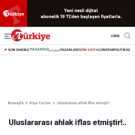
Yeni nesil dijital
abonelik 19 TL’den başlayan fiyatlarla.
GİRİŞ
SON DAKİKA
YAZARLAR
BİZİM SAYFA
GÜNDEM
POLİTİKA
EK
Anasayfa
Köşe Yazıları
Uluslararası ahlak iflas etmiştir!..
Uluslararası ahlak iflas etmiştir!..