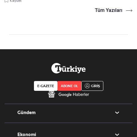
Kaydet
Tüm Yazıları
E-GAZETE
ABONE OL
GİRİŞ
Gündem
Politika
Ekonomi
Eğitim