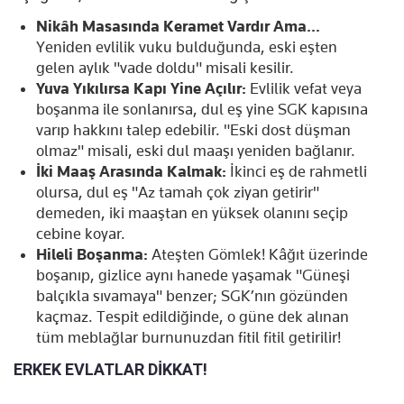
Nikâh Masasında Keramet Vardır Ama...
Yeniden evlilik vuku bulduğunda, eski eşten
gelen aylık "vade doldu" misali kesilir.
Yuva Yıkılırsa Kapı Yine Açılır:
Evlilik vefat veya
boşanma ile sonlanırsa, dul eş yine SGK kapısına
varıp hakkını talep edebilir. "Eski dost düşman
olmaz" misali, eski dul maaşı yeniden bağlanır.
İki Maaş Arasında Kalmak:
İkinci eş de rahmetli
olursa, dul eş "Az tamah çok ziyan getirir"
demeden, iki maaştan en yüksek olanını seçip
cebine koyar.
Hileli Boşanma:
Ateşten Gömlek! Kâğıt üzerinde
boşanıp, gizlice aynı hanede yaşamak "Güneşi
balçıkla sıvamaya" benzer; SGK’nın gözünden
kaçmaz. Tespit edildiğinde, o güne dek alınan
tüm meblağlar burnunuzdan fitil fitil getirilir!
ERKEK EVLATLAR DİKKAT!