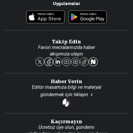
Uygulamalar
Haberler
İletişim
Foto Haber
Künye
Video Galeri
Gazete Aboneliği
Danışma Telefonları
Takip Edin
Favori mecralarınızda haber
Yasal
akışımıza ulaşın
Reklam Ver
Haber Verin
Editör masamıza bilgi ve materyal
göndermek için
tıklayın
Kaçırmayın
Ücretsiz üye olun, gündemi