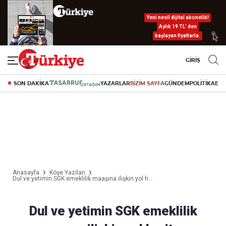
Yeni nesil dijital abonelik!
Aylık 19 TL’ den
başlayan fiyatlarla.
GİRİŞ
SON DAKİKA
YAZARLAR
BİZİM SAYFA
GÜNDEM
POLİTİKA
EK
Anasayfa
Köşe Yazıları
Dul ve yetimin SGK emeklilik maaşına ilişkin yol h...
Dul ve yetimin SGK emeklilik