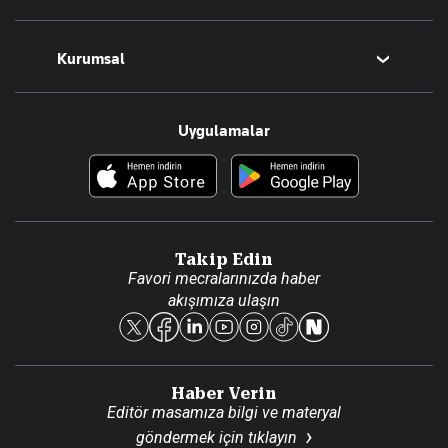
Magazin
Kurumsal
Teknoloji
Resmî Ilanlar
Hakkımızda
Uygulamalar
Haberler
İletişim
Foto Haber
Künye
Video Galeri
Gazete Aboneliği
Danışma Telefonları
Takip Edin
Favori mecralarınızda haber
Yasal
akışımıza ulaşın
Reklam Ver
Haber Verin
Editör masamıza bilgi ve materyal
göndermek için
tıklayın