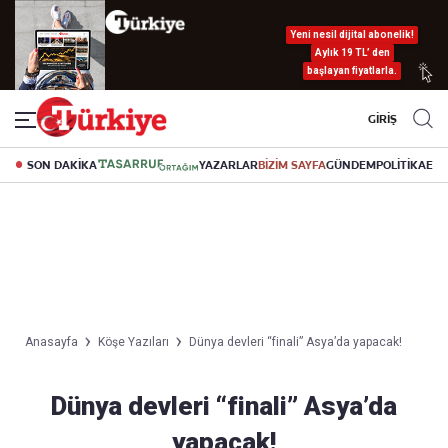
Yeni nesil dijital abonelik!
Aylık 19 TL’ den
başlayan fiyatlarla.
GİRİŞ
SON DAKİKA
YAZARLAR
BİZİM SAYFA
GÜNDEM
POLİTİKA
EK
Anasayfa
Köşe Yazıları
Dünya devleri “finali” Asya’da yapacak!
Dünya devleri “finali” Asya’da
yapacak!