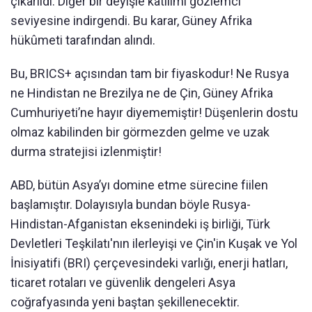
çıkarıldı. Diğer bir deyişle katılımı gözlemci
seviyesine indirgendi. Bu karar, Güney Afrika
hükûmeti tarafından alındı.
Bu, BRICS+ açısından tam bir fiyaskodur! Ne Rusya
ne Hindistan ne Brezilya ne de Çin, Güney Afrika
Cumhuriyeti’ne hayır diyememiştir! Düşenlerin dostu
olmaz kabilinden bir görmezden gelme ve uzak
durma stratejisi izlenmiştir!
ABD, bütün Asya’yı domine etme sürecine fiilen
başlamıştır. Dolayısıyla bundan böyle Rusya-
Hindistan-Afganistan eksenindeki iş birliği, Türk
Devletleri Teşkilatı'nın ilerleyişi ve Çin'in Kuşak ve Yol
İnisiyatifi (BRI) çerçevesindeki varlığı, enerji hatları,
ticaret rotaları ve güvenlik dengeleri Asya
coğrafyasında yeni baştan şekillenecektir.