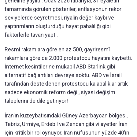
geneline yayıldı. Ocak 2026 itibarıyla, 31 eyaletin
tamamında görülen gösteriler, enflasyonun rekor
seviyelerde seyretmesi, riyalin değer kaybı ve
yaptırımların oluşturduğu hayat pahalılığı gibi
faktörlerle tavan yaptı.
Resmî rakamlara göre en az 500, gayriresmî
rakamlara göre de 2.000 protestocu hayatını kaybetti.
İnternet kesintilerine mukabil ABD Starlink gibi
alternatif bağlantıları devreye soktu. ABD ve İsrail
tarafından desteklenen protestocu kalabalıklar artık
sadece ekonomik reform değil, siyasi değişim
taleplerini de dile getiriyor!
İran'ın kuzeybatısındaki Güney Azerbaycan bölgesi,
Tebriz, Urmiye, Erdebil ve Zencan gibi vilayetler İran
için kritik bir rol oynuyor. İran nüfusunun yüzde 40’ını