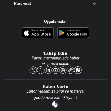
Kurumsal
Teknoloji
Resmî Ilanlar
Hakkımızda
Uygulamalar
Haberler
İletişim
Foto Haber
Künye
Video Galeri
Gazete Aboneliği
Danışma Telefonları
Takip Edin
Favori mecralarınızda haber
Yasal
akışımıza ulaşın
Reklam Ver
Haber Verin
Editör masamıza bilgi ve materyal
göndermek için
tıklayın