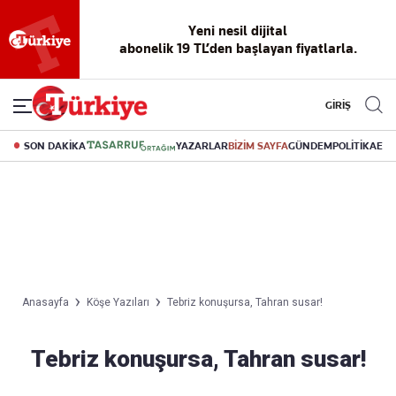
Yeni nesil dijital
abonelik 19 TL’den başlayan fiyatlarla.
GİRİŞ
SON DAKİKA
YAZARLAR
BİZİM SAYFA
GÜNDEM
POLİTİKA
EK
Anasayfa
Köşe Yazıları
Tebriz konuşursa, Tahran susar!
Tebriz konuşursa, Tahran susar!