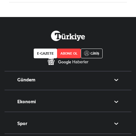
E-GAZETE
ABONE OL
GİRİŞ
Gündem
Politika
Ekonomi
Eğitim
Borsa
Spor
Altın
Döviz
Futbol