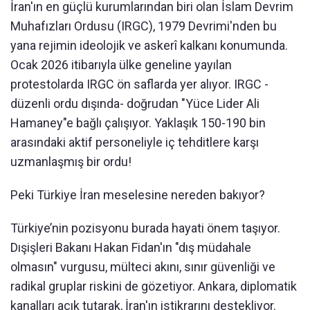
İran'ın en güçlü kurumlarından biri olan İslam Devrim
Muhafızları Ordusu (IRGC), 1979 Devrimi'nden bu
yana rejimin ideolojik ve askerî kalkanı konumunda.
Ocak 2026 itibarıyla ülke geneline yayılan
protestolarda IRGC ön saflarda yer alıyor. IRGC -
düzenli ordu dışında- doğrudan "Yüce Lider Ali
Hamaney"e bağlı çalışıyor. Yaklaşık 150-190 bin
arasındaki aktif personeliyle iç tehditlere karşı
uzmanlaşmış bir ordu!
Peki Türkiye İran meselesine nereden bakıyor?
Türkiye’nin pozisyonu burada hayati önem taşıyor.
Dışişleri Bakanı Hakan Fidan'ın "dış müdahale
olmasın" vurgusu, mülteci akını, sınır güvenliği ve
radikal gruplar riskini de gözetiyor. Ankara, diplomatik
kanalları açık tutarak, İran'ın istikrarını destekliyor.