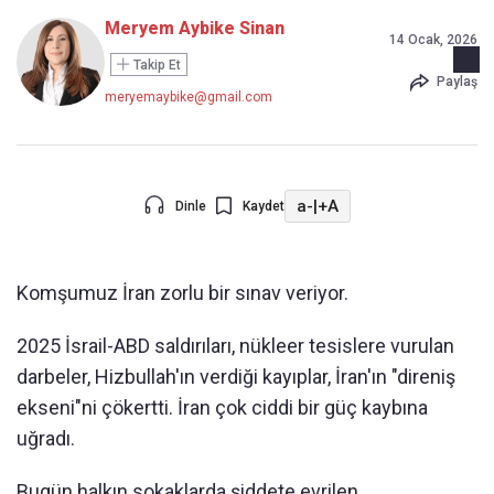
Meryem Aybike Sinan
14 Ocak, 2026
Takip Et
Paylaş
meryemaybike@gmail.com
a-
|
+A
Dinle
Kaydet
Komşumuz İran zorlu bir sınav veriyor.
2025 İsrail-ABD saldırıları, nükleer tesislere vurulan
darbeler, Hizbullah'ın verdiği kayıplar, İran'ın "direniş
ekseni"ni çökertti. İran çok ciddi bir güç kaybına
uğradı.
Bugün halkın sokaklarda şiddete evrilen