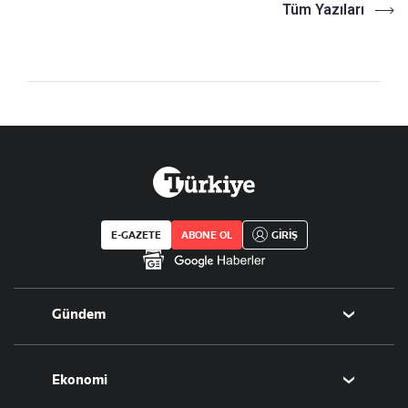
Tüm Yazıları
E-GAZETE
ABONE OL
GİRİŞ
Gündem
Politika
Ekonomi
Eğitim