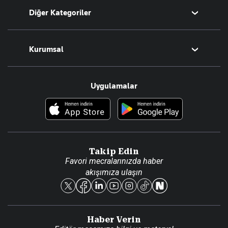
Diğer Kategoriler
Tüm Yazarlar
Magazin
Kurumsal
Teknoloji
Resmî Ilanlar
Hakkımızda
Uygulamalar
Haberler
İletişim
Foto Haber
Künye
Video Galeri
Gazete Aboneliği
Danışma Telefonları
Takip Edin
Favori mecralarınızda haber
Yasal
akışımıza ulaşın
Reklam Ver
Haber Verin