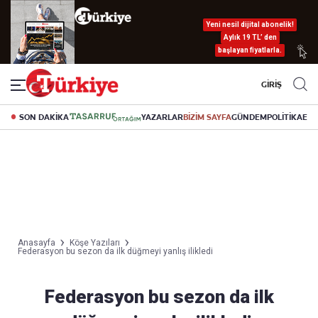
Yeni nesil dijital abonelik!
Aylık 19 TL’ den
başlayan fiyatlarla.
GİRİŞ
SON DAKİKA
YAZARLAR
BİZİM SAYFA
GÜNDEM
POLİTİKA
EK
Anasayfa
Köşe Yazıları
Federasyon bu sezon da ilk düğmeyi yanlış ilikledi
Federasyon bu sezon da ilk