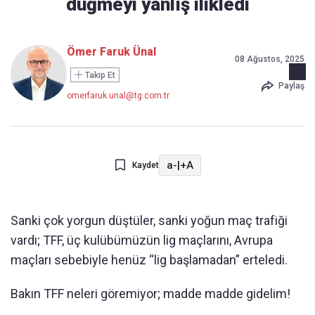
düğmeyi yanlış ilikledi
Ömer Faruk Ünal
08 Ağustos, 2025
Takip Et
Paylaş
omerfaruk.unal@tg.com.tr
a-
|
+A
Kaydet
Sanki çok yorgun düştüler, sanki yoğun maç trafiği
vardı; TFF, üç kulübümüzün lig maçlarını, Avrupa
maçları sebebiyle henüz “lig başlamadan” erteledi.
Bakın TFF neleri göremiyor; madde madde gidelim!