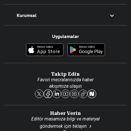
Magazin
Kurumsal
Teknoloji
Resmî Ilanlar
Hakkımızda
Uygulamalar
Haberler
İletişim
Foto Haber
Künye
Video Galeri
Gazete Aboneliği
Danışma Telefonları
Takip Edin
Favori mecralarınızda haber
Yasal
akışımıza ulaşın
Reklam Ver
Haber Verin
Editör masamıza bilgi ve materyal
göndermek için
tıklayın