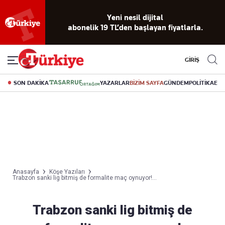
Yeni nesil dijital
abonelik 19 TL’den başlayan fiyatlarla.
GİRİŞ
SON DAKİKA
YAZARLAR
BİZİM SAYFA
GÜNDEM
POLİTİKA
EK
Anasayfa
Köşe Yazıları
Trabzon sanki lig bitmiş de formalite maç oynuyor!...
Trabzon sanki lig bitmiş de