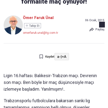
formalite maç oynuyor!
Ömer Faruk Ünal
06 Ocak, 2015
Takip Et
Paylaş
omerfaruk.unal@tg.com.tr
a-
|
+A
Kaydet
Ligin 16.haftası. Balıkesir-Trabzon maçı. Devrenin
son maçı. Ben böyle bir maç düşüncesiyle maçı
izlemeye başladım. Yanılmışım!..
Trabzonsporlu futbolculara bakarsan sanki lig
tamamlanmış, şampiyon belli olmuş, düşenler